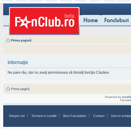
Prima pagină
Informaţie
Ne pare rău, dar nu aveţi permisiunea să folosiţi funcţia Căutare.
Prima pagină
Powered by
phpB
Transla
Despre noi
Termeni si conditii
Best Fanclubber
Contact
Intra in echi