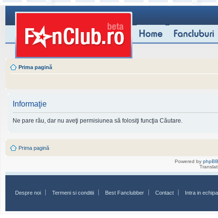
Prima pagină
Informaţie
Ne pare rău, dar nu aveţi permisiunea să folosiţi funcţia Căutare.
Prima pagină
Powered by
phpB
Transla
Despre noi
Termeni si conditii
Best Fanclubber
Contact
Intra in echi