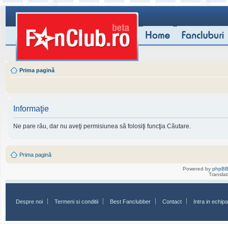
Prima pagină
Informaţie
Ne pare rău, dar nu aveţi permisiunea să folosiţi funcţia Căutare.
Prima pagină
Powered by
phpB
Transla
Despre noi
Termeni si conditii
Best Fanclubber
Contact
Intra in echi