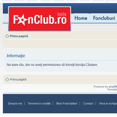
Prima pagină
Informaţie
Ne pare rău, dar nu aveţi permisiunea să folosiţi funcţia Căutare.
Prima pagină
Powered by
phpB
Transla
Despre noi
Termeni si conditii
Best Fanclubber
Contact
Intra in echi