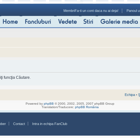
Membri
Fa-ti un cont daca nu ai deja!
Panoul ut
ţi funcţia Căutare.
Echipa
•
Ş
Powered by
phpBB
© 2000, 2002, 2005, 2007 phpBB Group
Translation/Traducere:
phpBB România
bber
Contact
Intra in echipa FanClub