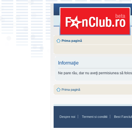
Prima pagină
Informaţie
Ne pare rău, dar nu aveţi permisiunea să folosi
Prima pagină
Despre noi
Termeni si conditii
Best Fanclu