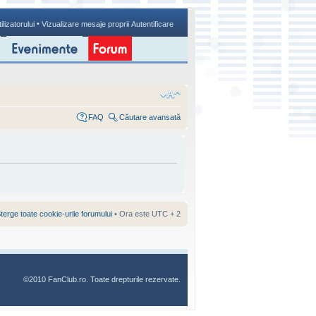
•
ilizatorului
Vizualizare mesaje proprii
Autentificare
FAQ
Căutare avansată
terge toate cookie-urile forumului
• Ora este UTC + 2
©2010 FanClub.ro. Toate drepturile rezervate.