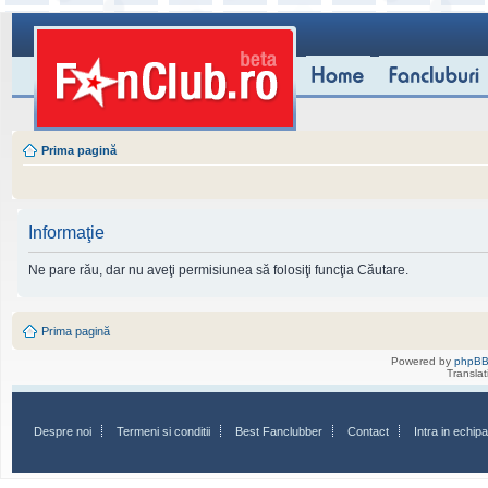
Prima pagină
Informaţie
Ne pare rău, dar nu aveţi permisiunea să folosiţi funcţia Căutare.
Prima pagină
Powered by
phpB
Transla
Despre noi
Termeni si conditii
Best Fanclubber
Contact
Intra in echi