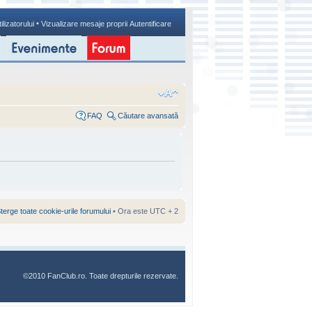
•
ilizatorului
Vizualizare mesaje proprii
Autentificare
FAQ
Căutare avansată
terge toate cookie-urile forumului
• Ora este UTC + 2
©2010 FanClub.ro. Toate drepturile rezervate.