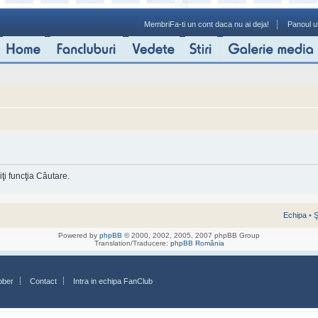
Membri
Fa-ti un cont daca nu ai deja!
Panoul ut
ţi funcţia Căutare.
Echipa
•
Ş
Powered by
phpBB
© 2000, 2002, 2005, 2007 phpBB Group
Translation/Traducere:
phpBB România
bber
Contact
Intra in echipa FanClub