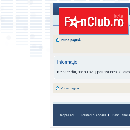
Prima pagină
Informaţie
Ne pare rău, dar nu aveţi permisiunea să folosi
Prima pagină
Despre noi
Termeni si conditii
Best Fanclu