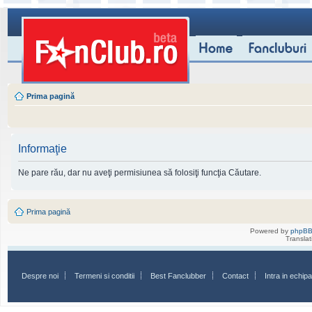
Prima pagină
Informaţie
Ne pare rău, dar nu aveţi permisiunea să folosiţi funcţia Căutare.
Prima pagină
Powered by
phpB
Transla
Despre noi
Termeni si conditii
Best Fanclubber
Contact
Intra in echi