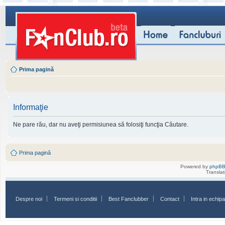
Prima pagină
Informaţie
Ne pare rău, dar nu aveţi permisiunea să folosiţi funcţia Căutare.
Prima pagină
Powered by
phpB
Transla
Despre noi
Termeni si conditii
Best Fanclubber
Contact
Intra in echi