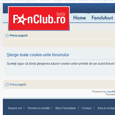
Prima pagină
Şterge toate cookie-urile forumului
Sunteţi sigur că doriţi ştergerea tuturor cookie-urilor primite de pe acest forum
Prima pagină
Powered by
phpB
Transla
Despre noi
Termeni si conditii
Best Fanclubber
Contact
Intra in echi