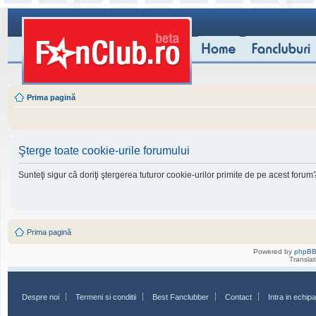
Prima pagină
Şterge toate cookie-urile forumului
Sunteţi sigur că doriţi ştergerea tuturor cookie-urilor primite de pe acest forum
Prima pagină
Powered by
phpB
Transla
Despre noi
Termeni si conditii
Best Fanclubber
Contact
Intra in echi