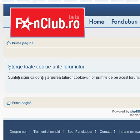
Prima pagină
Şterge toate cookie-urile forumului
Sunteţi sigur că doriţi ştergerea tuturor cookie-urilor primite de pe acest forum
Prima pagină
Powered by
phpB
Transla
Despre noi
Termeni si conditii
Best Fanclubber
Contact
Intra in echi