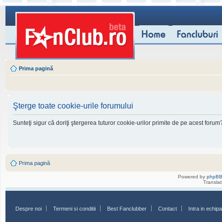
Prima pagină
Şterge toate cookie-urile forumului
Sunteţi sigur că doriţi ştergerea tuturor cookie-urilor primite de pe acest forum
Prima pagină
Powered by
phpB
Transla
Despre noi
Termeni si conditii
Best Fanclubber
Contact
Intra in echi