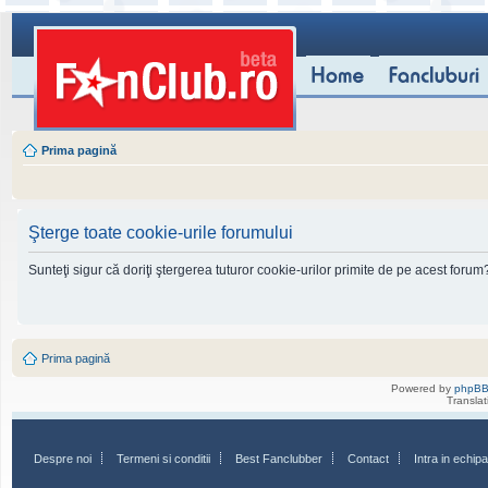
Prima pagină
Şterge toate cookie-urile forumului
Sunteţi sigur că doriţi ştergerea tuturor cookie-urilor primite de pe acest forum
Prima pagină
Powered by
phpB
Transla
Despre noi
Termeni si conditii
Best Fanclubber
Contact
Intra in echi