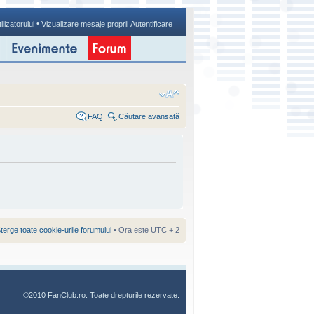
•
ilizatorului
Vizualizare mesaje proprii
Autentificare
FAQ
Căutare avansată
terge toate cookie-urile forumului
• Ora este UTC + 2
©2010 FanClub.ro. Toate drepturile rezervate.