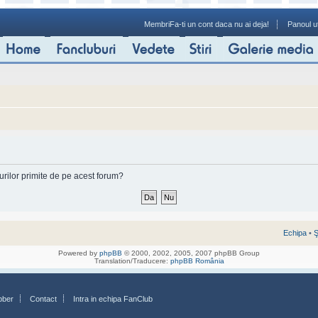
Membri
Fa-ti un cont daca nu ai deja!
Panoul ut
-urilor primite de pe acest forum?
Echipa
•
Ş
Powered by
phpBB
© 2000, 2002, 2005, 2007 phpBB Group
Translation/Traducere:
phpBB România
bber
Contact
Intra in echipa FanClub