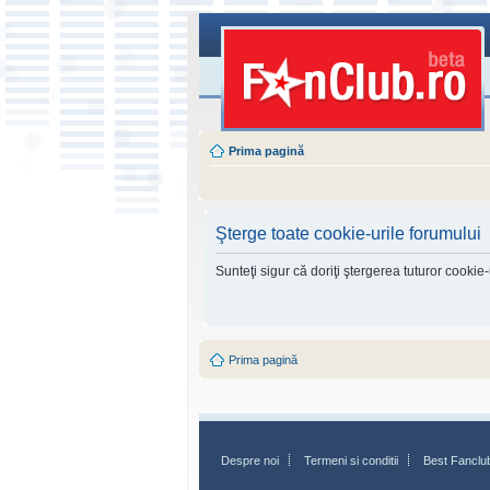
Prima pagină
Şterge toate cookie-urile forumului
Sunteţi sigur că doriţi ştergerea tuturor cookie
Prima pagină
Despre noi
Termeni si conditii
Best Fanclu