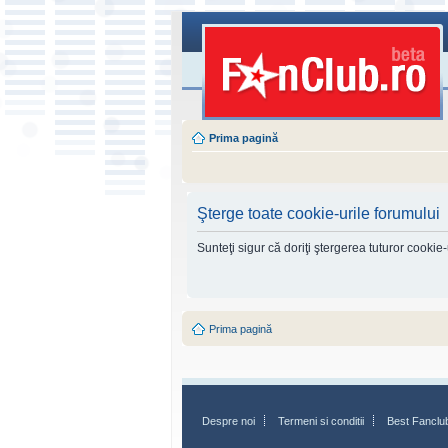
Prima pagină
Şterge toate cookie-urile forumului
Sunteţi sigur că doriţi ştergerea tuturor cookie
Prima pagină
Despre noi
Termeni si conditii
Best Fanclu