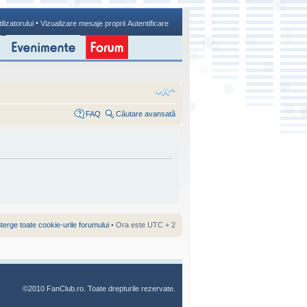
•
ilizatorului
Vizualizare mesaje proprii
Autentificare
FAQ
Căutare avansată
terge toate cookie-urile forumului
• Ora este UTC + 2
©2010 FanClub.ro. Toate drepturile rezervate.