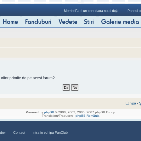
Membri
Fa-ti un cont daca nu ai deja!
Panoul ut
-urilor primite de pe acest forum?
Echipa
•
Ş
Powered by
phpBB
© 2000, 2002, 2005, 2007 phpBB Group
Translation/Traducere:
phpBB România
bber
Contact
Intra in echipa FanClub