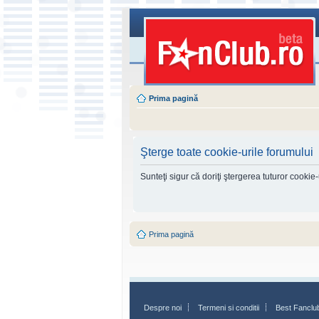
Prima pagină
Şterge toate cookie-urile forumului
Sunteţi sigur că doriţi ştergerea tuturor cookie
Prima pagină
Despre noi
Termeni si conditii
Best Fanclu