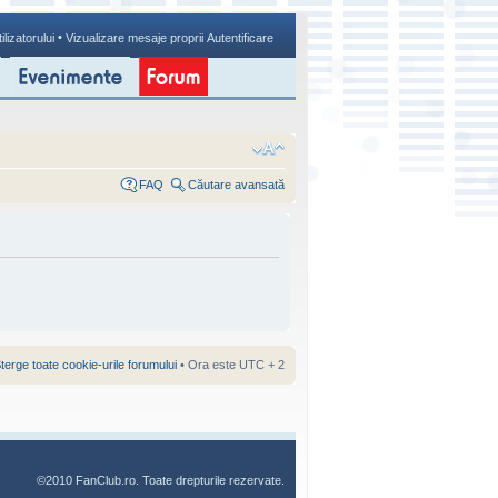
•
ilizatorului
Vizualizare mesaje proprii
Autentificare
FAQ
Căutare avansată
terge toate cookie-urile forumului
• Ora este UTC + 2
©2010 FanClub.ro. Toate drepturile rezervate.