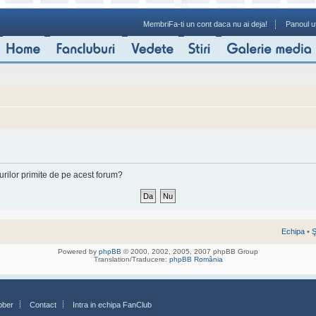
Membri
Fa-ti un cont daca nu ai deja!
Panoul ut
-urilor primite de pe acest forum?
Echipa
•
Ş
Powered by
phpBB
© 2000, 2002, 2005, 2007 phpBB Group
Translation/Traducere:
phpBB România
bber
Contact
Intra in echipa FanClub