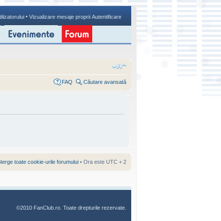
•
ilizatorului
Vizualizare mesaje proprii
Autentificare
FAQ
Căutare avansată
terge toate cookie-urile forumului
• Ora este UTC + 2
©2010 FanClub.ro. Toate drepturile rezervate.