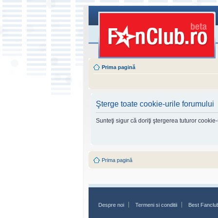
Prima pagină
Şterge toate cookie-urile forumului
Sunteţi sigur că doriţi ştergerea tuturor cookie
Prima pagină
Despre noi
Termeni si conditii
Best Fanclu