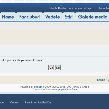
Membri
Fa-ti un cont daca nu ai deja!
Panoul ut
-urilor primite de pe acest forum?
Echipa
•
Ş
Powered by
phpBB
© 2000, 2002, 2005, 2007 phpBB Group
Translation/Traducere:
phpBB România
bber
Contact
Intra in echipa FanClub