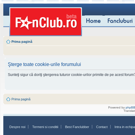
Prima pagină
Şterge toate cookie-urile forumului
Sunteţi sigur că doriţi ştergerea tuturor cookie-urilor primite de pe acest forum
Prima pagină
Powered by
phpB
Transla
Despre noi
Termeni si conditii
Best Fanclubber
Contact
Intra in echi