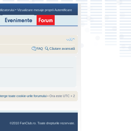
•
ilizatorului
Vizualizare mesaje proprii
Autentificare
FAQ
Căutare avansată
terge toate cookie-urile forumului
• Ora este UTC + 2
©2010 FanClub.ro. Toate drepturile rezervate.