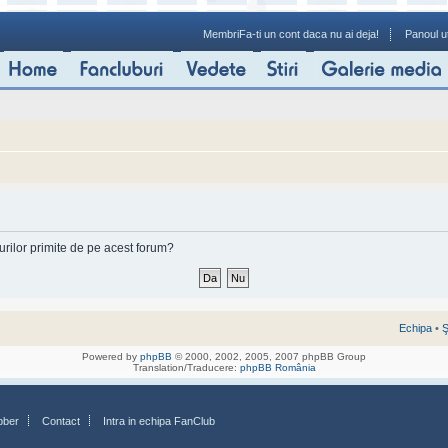
Membri
Fa-ti un cont daca nu ai deja!
Panoul ut
-urilor primite de pe acest forum?
Echipa
•
Ş
Powered by
phpBB
© 2000, 2002, 2005, 2007 phpBB Group
Translation/Traducere:
phpBB România
bber
Contact
Intra in echipa FanClub