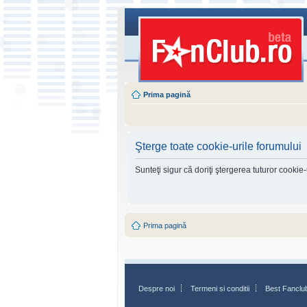
Prima pagină
Şterge toate cookie-urile forumului
Sunteţi sigur că doriţi ştergerea tuturor cookie
Prima pagină
Despre noi
Termeni si conditii
Best Fanclu