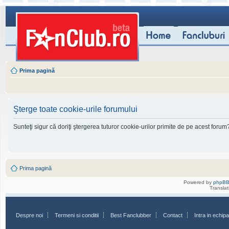
Prima pagină
Şterge toate cookie-urile forumului
Sunteţi sigur că doriţi ştergerea tuturor cookie-urilor primite de pe acest forum
Prima pagină
Powered by
phpB
Transla
Despre noi
Termeni si conditii
Best Fanclubber
Contact
Intra in echi