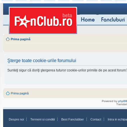
Prima pagină
Şterge toate cookie-urile forumului
Sunteţi sigur că doriţi ştergerea tuturor cookie-urilor primite de pe acest forum
Prima pagină
Powered by
phpB
Transla
Despre noi
Termeni si conditii
Best Fanclubber
Contact
Intra in echi