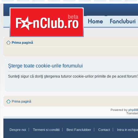
Prima pagină
Şterge toate cookie-urile forumului
Sunteţi sigur că doriţi ştergerea tuturor cookie-urilor primite de pe acest forum
Prima pagină
Powered by
phpB
Transla
Despre noi
Termeni si conditii
Best Fanclubber
Contact
Intra in echi