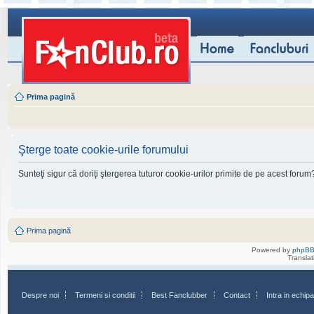
Prima pagină
Şterge toate cookie-urile forumului
Sunteţi sigur că doriţi ştergerea tuturor cookie-urilor primite de pe acest forum
Prima pagină
Powered by
phpB
Transla
Despre noi
Termeni si conditii
Best Fanclubber
Contact
Intra in echi