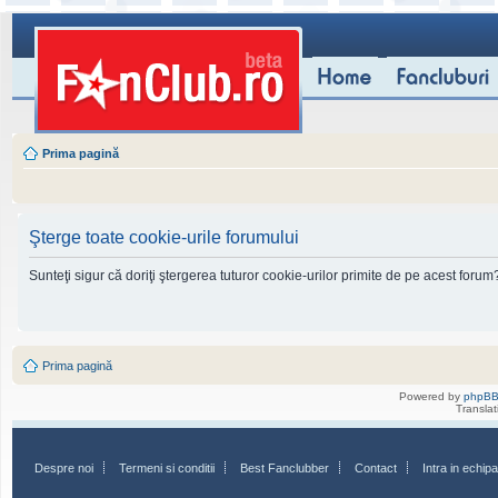
Prima pagină
Şterge toate cookie-urile forumului
Sunteţi sigur că doriţi ştergerea tuturor cookie-urilor primite de pe acest forum
Prima pagină
Powered by
phpB
Transla
Despre noi
Termeni si conditii
Best Fanclubber
Contact
Intra in echi