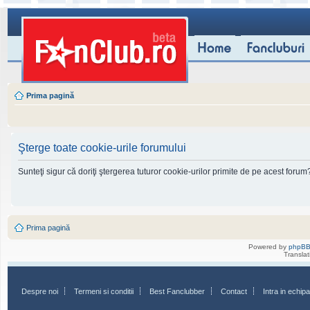
Prima pagină
Şterge toate cookie-urile forumului
Sunteţi sigur că doriţi ştergerea tuturor cookie-urilor primite de pe acest forum
Prima pagină
Powered by
phpB
Transla
Despre noi
Termeni si conditii
Best Fanclubber
Contact
Intra in echi