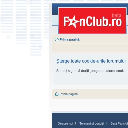
Prima pagină
Şterge toate cookie-urile forumului
Sunteţi sigur că doriţi ştergerea tuturor cookie
Prima pagină
Despre noi
Termeni si conditii
Best Fanclu