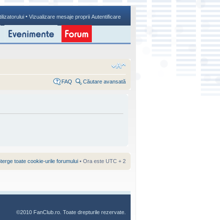
•
ilizatorului
Vizualizare mesaje proprii
Autentificare
FAQ
Căutare avansată
terge toate cookie-urile forumului
• Ora este UTC + 2
©2010 FanClub.ro. Toate drepturile rezervate.