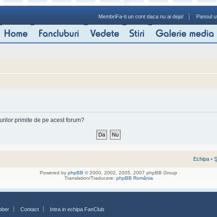
Membri
Fa-ti un cont daca nu ai deja!
Panoul ut
-urilor primite de pe acest forum?
Echipa
•
Ş
Powered by
phpBB
© 2000, 2002, 2005, 2007 phpBB Group
Translation/Traducere:
phpBB România
bber
Contact
Intra in echipa FanClub