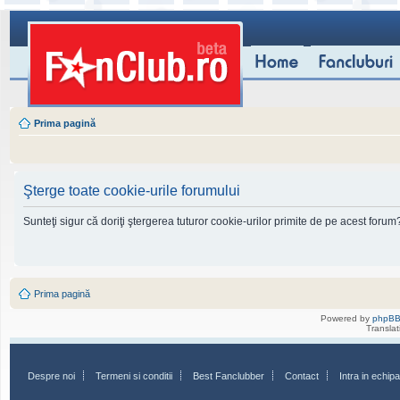
Prima pagină
Şterge toate cookie-urile forumului
Sunteţi sigur că doriţi ştergerea tuturor cookie-urilor primite de pe acest forum
Prima pagină
Powered by
phpB
Transla
Despre noi
Termeni si conditii
Best Fanclubber
Contact
Intra in echi