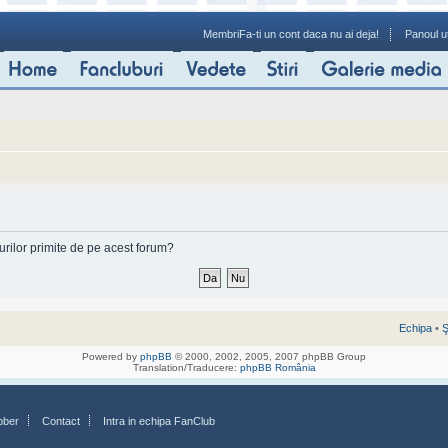
Membri
Fa-ti un cont daca nu ai deja!
Panoul ut
-urilor primite de pe acest forum?
Echipa
•
Ş
Powered by
phpBB
© 2000, 2002, 2005, 2007 phpBB Group
Translation/Traducere:
phpBB România
bber
Contact
Intra in echipa FanClub