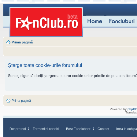
Prima pagină
Şterge toate cookie-urile forumului
Sunteţi sigur că doriţi ştergerea tuturor cookie-urilor primite de pe acest forum
Prima pagină
Powered by
phpB
Transla
Despre noi
Termeni si conditii
Best Fanclubber
Contact
Intra in echi