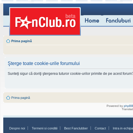
Prima pagină
Şterge toate cookie-urile forumului
Sunteţi sigur că doriţi ştergerea tuturor cookie-urilor primite de pe acest forum
Prima pagină
Powered by
phpB
Transla
Despre noi
Termeni si conditii
Best Fanclubber
Contact
Intra in echi