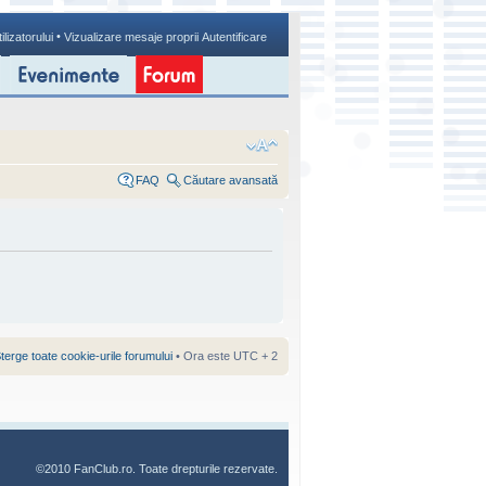
•
ilizatorului
Vizualizare mesaje proprii
Autentificare
FAQ
Căutare avansată
terge toate cookie-urile forumului
• Ora este UTC + 2
©2010 FanClub.ro. Toate drepturile rezervate.