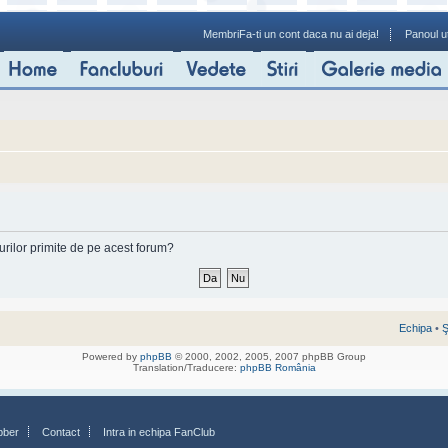
Membri
Fa-ti un cont daca nu ai deja!
Panoul ut
-urilor primite de pe acest forum?
Echipa
•
Ş
Powered by
phpBB
© 2000, 2002, 2005, 2007 phpBB Group
Translation/Traducere:
phpBB România
bber
Contact
Intra in echipa FanClub