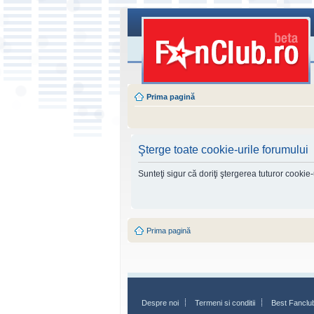
Prima pagină
Şterge toate cookie-urile forumului
Sunteţi sigur că doriţi ştergerea tuturor cookie
Prima pagină
Despre noi
Termeni si conditii
Best Fanclu