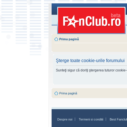
Prima pagină
Şterge toate cookie-urile forumului
Sunteţi sigur că doriţi ştergerea tuturor cookie
Prima pagină
Despre noi
Termeni si conditii
Best Fanclu