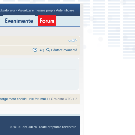
•
ilizatorului
Vizualizare mesaje proprii
Autentificare
FAQ
Căutare avansată
terge toate cookie-urile forumului
• Ora este UTC + 2
©2010 FanClub.ro. Toate drepturile rezervate.