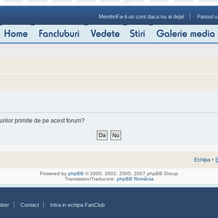
Membri
Fa-ti un cont daca nu ai deja!
Panoul ut
-urilor primite de pe acest forum?
Echipa
•
Ş
Powered by
phpBB
© 2000, 2002, 2005, 2007 phpBB Group
Translation/Traducere:
phpBB România
bber
Contact
Intra in echipa FanClub