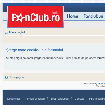
Prima pagină
Şterge toate cookie-urile forumului
Sunteţi sigur că doriţi ştergerea tuturor cookie-urilor primite de pe acest forum
Prima pagină
Powered by
phpB
Transla
Despre noi
Termeni si conditii
Best Fanclubber
Contact
Intra in echi