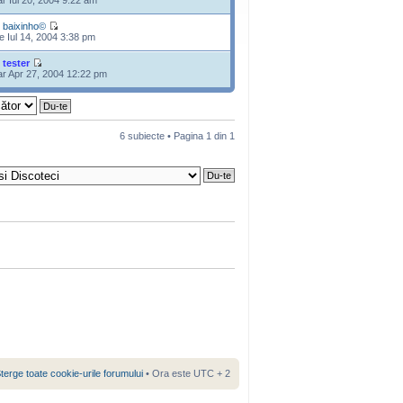
r Iul 20, 2004 9:22 am
e
baixinho©
e Iul 14, 2004 3:38 pm
e
tester
r Apr 27, 2004 12:22 pm
6 subiecte • Pagina
1
din
1
terge toate cookie-urile forumului
• Ora este UTC + 2