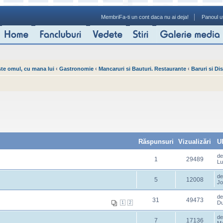
Membri
Fa-ti un cont daca nu ai deja!
Panoul ut
ste omul, cu mana lui
‹
Gastronomie
‹
Mancaruri si Bauturi. Restaurante
‹
Baruri si Di
Răspunsuri
Vizualizări
U
d
1
29489
Lu
d
5
12008
Jo
d
31
49473
Du
1
2
d
7
17136