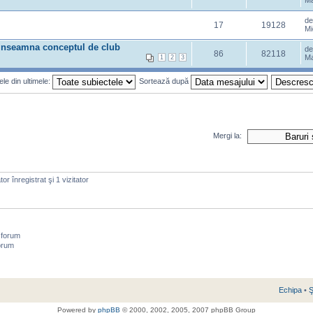
Ma
d
17
19128
Mi
 inseamna conceptul de club
d
86
82118
Ma
1
2
3
le din ultimele:
Sortează după
Mergi la:
or înregistrat şi 1 vizitator
 forum
orum
Echipa
•
Ş
Powered by
phpBB
© 2000, 2002, 2005, 2007 phpBB Group