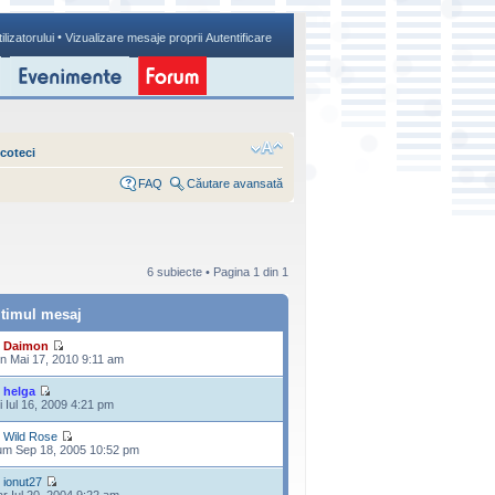
•
ilizatorului
Vizualizare mesaje proprii
Autentificare
scoteci
FAQ
Căutare avansată
6 subiecte • Pagina
1
din
1
ltimul mesaj
e
Daimon
n Mai 17, 2010 9:11 am
e
helga
i Iul 16, 2009 4:21 pm
e
Wild Rose
m Sep 18, 2005 10:52 pm
e
ionut27