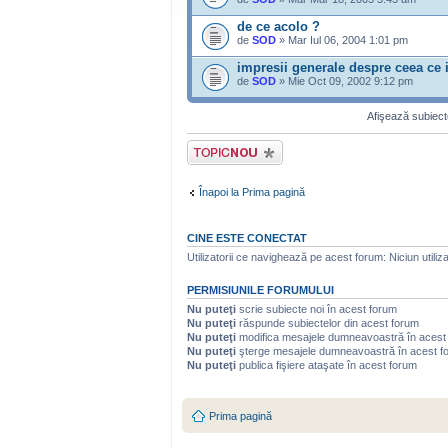
de ce acolo ?
de
SOD
» Mar Iul 06, 2004 1:01 pm
impresii generale despre ceea ce
de
SOD
» Mie Oct 09, 2002 9:12 pm
Afişează subiecte
Scrie un subiect
nou
Înapoi la Prima pagină
CINE ESTE CONECTAT
Utilizatorii ce navighează pe acest forum: Niciun utilizat
PERMISIUNILE FORUMULUI
Nu puteţi
scrie subiecte noi în acest forum
Nu puteţi
răspunde subiectelor din acest forum
Nu puteţi
modifica mesajele dumneavoastră în acest
Nu puteţi
şterge mesajele dumneavoastră în acest f
Nu puteţi
publica fişiere ataşate în acest forum
Prima pagină