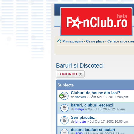
Prima pagină
‹
Ce ne place
‹
Ce face si ce cre
Baruri si Discoteci
Scrie un subiect
nou
Subiecte
Cluburi de house din Iasi?
de
tibex89
» Sâm Mai 15, 2010 7:08 pm
baruri, cluburi -recenzii
de
helga
» Mie Iul 15, 2009 12:39 am
Seri placute...
de
bhuttu
» Joi Oct 17, 2002 10:03 pm
despre tarafuri si lautari
de
SOD
» Mar Mar 18, 2003 3:43 am