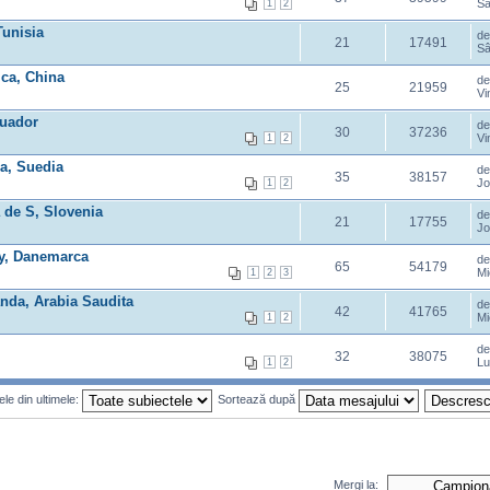
Sâ
1
2
Tunisia
d
21
17491
Sâ
ica, China
d
25
21959
Vi
cuador
d
30
37236
Vi
1
2
ia, Suedia
d
35
38157
Jo
1
2
 de S, Slovenia
d
21
17755
Jo
ay, Danemarca
d
65
54179
Mi
1
2
3
nda, Arabia Saudita
d
42
41765
Mi
1
2
d
32
38075
Lu
1
2
le din ultimele:
Sortează după
Mergi la: