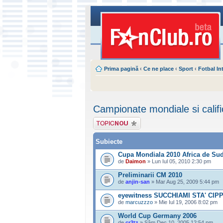
Prima pagină
‹
Ce ne place
‹
Sport
‹
Fotbal In
Campionate mondiale si califi
Scrie un subiect
nou
Subiecte
Cupa Mondiala 2010 Africa de Su
de
Daimon
» Lun Iul 05, 2010 2:30 pm
Preliminarii CM 2010
de
anjin-san
» Mar Aug 25, 2009 5:44 pm
eyewitness SUCCHIAMI STA' CIPP
de
marcuzzzo
» Mie Iul 19, 2006 8:02 pm
World Cup Germany 2006
de
cr3tz
» Sâm Dec 10, 2005 12:54 pm