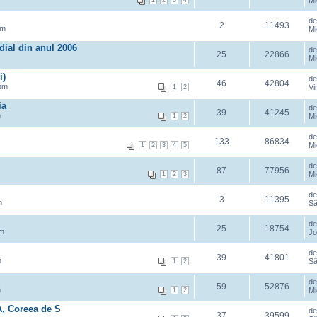
Mi
1
2
3
4
d
2
11493
pm
Mi
dial din anul 2006
de
25
22866
Mi
i)
d
46
42804
pm
Vi
1
2
ia
d
39
41245
m
Mi
1
2
d
133
86834
Mi
1
2
3
4
5
d
87
77956
Mi
1
2
3
d
3
11395
m
Sâ
d
25
18754
pm
Jo
d
39
41801
m
Sâ
1
2
d
59
52876
m
Mi
1
2
A, Coreea de S
d
37
39599