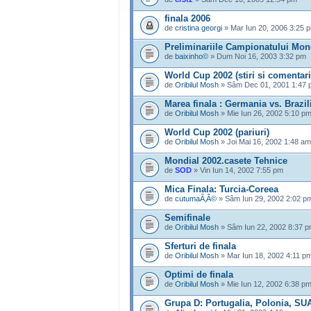
finala 2006
de
cristina georgi
» Mar Iun 20, 2006 3:25 
Preliminariile Campionatului Mon
de
baixinho©
» Dum Noi 16, 2003 3:32 pm
World Cup 2002 (stiri si comentari
de
Oribilul Mosh
» Sâm Dec 01, 2001 1:47 
Marea finala : Germania vs. Brazil
de
Oribilul Mosh
» Mie Iun 26, 2002 5:10 p
World Cup 2002 (pariuri)
de
Oribilul Mosh
» Joi Mai 16, 2002 1:48 am
Mondial 2002.casete Tehnice
de
SOD
» Vin Iun 14, 2002 7:55 pm
Mica Finala: Turcia-Coreea
de
cutumaÃ‚Â©
» Sâm Iun 29, 2002 2:02 p
Semifinale
de
Oribilul Mosh
» Sâm Iun 22, 2002 8:37 
Sferturi de finala
de
Oribilul Mosh
» Mar Iun 18, 2002 4:11 p
Optimi de finala
de
Oribilul Mosh
» Mie Iun 12, 2002 6:38 p
Grupa D: Portugalia, Polonia, SU