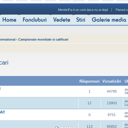
Membri
Fa-ti un cont daca nu ai deja!
Panoul ut
ternational
‹
Campionate mondiale si calificari
cari
Răspunsuri
Vizualizări
U
d
d
1
44795
Sâ
d
12
13903
Lu
A!!
d
0
9751
Mi
d
113
85852