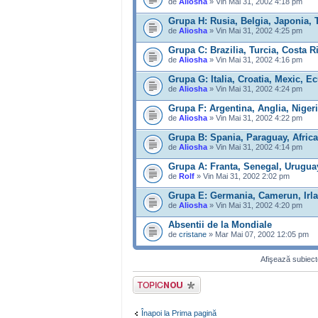
de
Aliosha
» Vin Mai 31, 2002 4:18 pm
Grupa H: Rusia, Belgia, Japonia, 
de
Aliosha
» Vin Mai 31, 2002 4:25 pm
Grupa C: Brazilia, Turcia, Costa R
de
Aliosha
» Vin Mai 31, 2002 4:16 pm
Grupa G: Italia, Croatia, Mexic, E
de
Aliosha
» Vin Mai 31, 2002 4:24 pm
Grupa F: Argentina, Anglia, Niger
de
Aliosha
» Vin Mai 31, 2002 4:22 pm
Grupa B: Spania, Paraguay, Africa
de
Aliosha
» Vin Mai 31, 2002 4:14 pm
Grupa A: Franta, Senegal, Urugu
de
Rolf
» Vin Mai 31, 2002 2:02 pm
Grupa E: Germania, Camerun, Irla
de
Aliosha
» Vin Mai 31, 2002 4:20 pm
Absentii de la Mondiale
de
cristane
» Mar Mai 07, 2002 12:05 pm
Afişează subiecte
Scrie un subiect
nou
Înapoi la Prima pagină