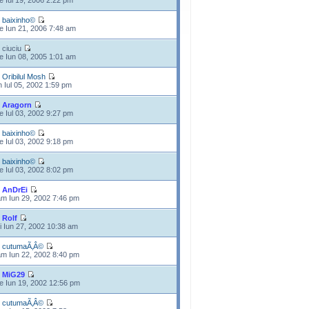
e Iul 19, 2006 2:22 pm
e
baixinho©
e Iun 21, 2006 7:48 am
 ciuciu
e Iun 08, 2005 1:01 am
e
Oribilul Mosh
n Iul 05, 2002 1:59 pm
e
Aragorn
e Iul 03, 2002 9:27 pm
e
baixinho©
e Iul 03, 2002 9:18 pm
e
baixinho©
e Iul 03, 2002 8:02 pm
e
AnDrEi
m Iun 29, 2002 7:46 pm
e
Rolf
i Iun 27, 2002 10:38 am
e
cutumaÃ‚Â©
m Iun 22, 2002 8:40 pm
e
MiG29
e Iun 19, 2002 12:56 pm
e
cutumaÃ‚Â©