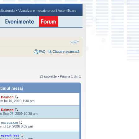
•
ilizatorului
Vizualizare mesaje proprii
Autentificare
FAQ
Căutare avansată
23 subiecte • Pagina
1
din
1
ltimul mesaj
e
Daimon
m Iul 10, 2010 1:30 pm
e
Daïmon
n Sep 07, 2009 10:38 am
e
marcuzzzo
e Iul 19, 2006 8:02 pm
e
eyewitness