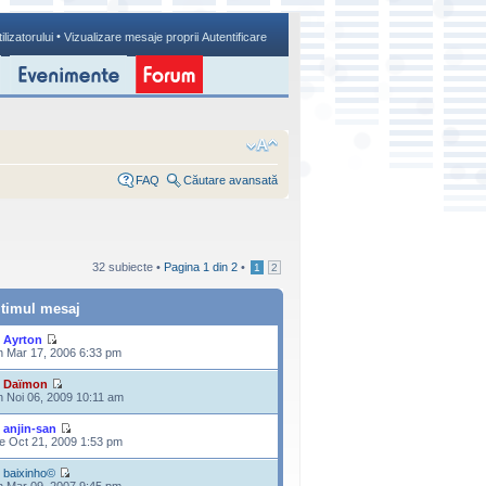
•
ilizatorului
Vizualizare mesaje proprii
Autentificare
FAQ
Căutare avansată
32 subiecte •
Pagina
1
din
2
•
1
2
ltimul mesaj
e
Ayrton
n Mar 17, 2006 6:33 pm
e
Daïmon
n Noi 06, 2009 10:11 am
e
anjin-san
e Oct 21, 2009 1:53 pm
e
baixinho©