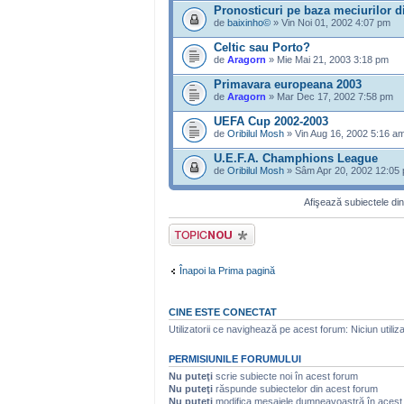
Pronosticuri pe baza meciurilor 
de
baixinho©
» Vin Noi 01, 2002 4:07 pm
Celtic sau Porto?
de
Aragorn
» Mie Mai 21, 2003 3:18 pm
Primavara europeana 2003
de
Aragorn
» Mar Dec 17, 2002 7:58 pm
UEFA Cup 2002-2003
de
Oribilul Mosh
» Vin Aug 16, 2002 5:16 a
U.E.F.A. Champhions League
de
Oribilul Mosh
» Sâm Apr 20, 2002 12:05
Afişează subiectele din
Scrie un subiect
nou
Înapoi la Prima pagină
CINE ESTE CONECTAT
Utilizatorii ce navighează pe acest forum: Niciun utilizat
PERMISIUNILE FORUMULUI
Nu puteţi
scrie subiecte noi în acest forum
Nu puteţi
răspunde subiectelor din acest forum
Nu puteţi
modifica mesajele dumneavoastră în acest