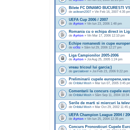
Bilete FC DINAMO BUCURESTI VS
de
aslteam2007
» Vin Feb 16, 2007 4:35 p
UEFA Cup 2006 / 2007
de
Ayrton
» Vin Iun 23, 2006 1:48 pm
Romania cu o echipa direct in Li
de
Ayrton
» Vin Mar 17, 2006 12:10 pm
Echipe romanesti in cupe europe
de
cr3tz
» Sâm Iul 29, 2006 12:27 pm
Liga Campionilor 2005-2006
de
Ayrton
» Joi Aug 25, 2005 1:24 pm
vreau tricoul lui garcia:)
de
garcialover
» Joi Feb 23, 2006 9:22 pm
Preliminarii cupele europene,vara
de
Oribilul Mosh
» Mar Iun 07, 2005 3:45 p
Comentarii la concurs cupele eur
de
Oribilul Mosh
» Sâm Sep 11, 2004 10:34
Serile de marti si miercuri la telev
de
Oribilul Mosh
» Mar Oct 29, 2002 11:45
UEFA Champion League 2004 / 20
de
Ayrton
» Vin Iun 25, 2004 12:35 pm
Concurs Pronosticuri Cupele Eur