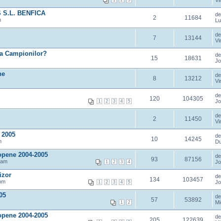
Vi
1
2
3
 S.L. BENFICA
d
2
11684
m
Lu
d
7
13144
Vi
ga Campionilor?
d
15
18631
Jo
ne
d
8
13212
Vi
d
120
104305
Jo
1
2
3
4
5
d
2
11450
Vi
 2005
d
10
14245
m
Du
opene 2004-2005
d
93
87156
 am
Jo
1
2
3
4
izor
d
134
103457
 pm
Jo
1
2
3
4
5
05
d
57
53892
Mi
1
2
opene 2004-2005
d
205
122639