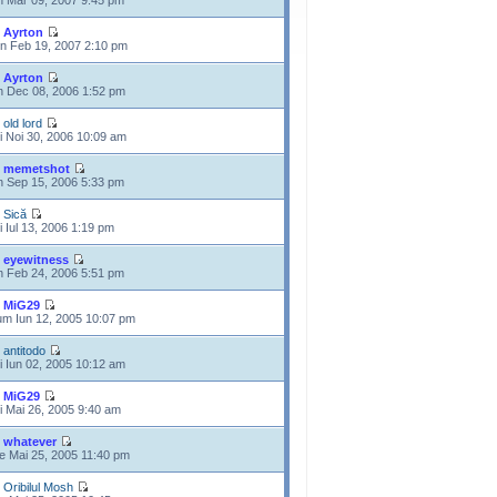
n Mar 09, 2007 9:45 pm
e
Ayrton
n Feb 19, 2007 2:10 pm
e
Ayrton
n Dec 08, 2006 1:52 pm
e
old lord
i Noi 30, 2006 10:09 am
e
memetshot
n Sep 15, 2006 5:33 pm
e
Sică
i Iul 13, 2006 1:19 pm
e
eyewitness
n Feb 24, 2006 5:51 pm
e
MiG29
m Iun 12, 2005 10:07 pm
e
antitodo
i Iun 02, 2005 10:12 am
e
MiG29
i Mai 26, 2005 9:40 am
e
whatever
e Mai 25, 2005 11:40 pm
e
Oribilul Mosh