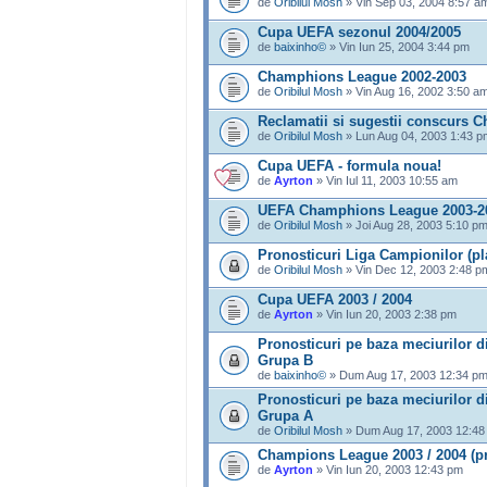
de
Oribilul Mosh
» Vin Sep 03, 2004 8:57 a
Cupa UEFA sezonul 2004/2005
de
baixinho©
» Vin Iun 25, 2004 3:44 pm
Champhions League 2002-2003
de
Oribilul Mosh
» Vin Aug 16, 2002 3:50 a
Reclamatii si sugestii conscurs
de
Oribilul Mosh
» Lun Aug 04, 2003 1:43 p
Cupa UEFA - formula noua!
de
Ayrton
» Vin Iul 11, 2003 10:55 am
UEFA Champhions League 2003-2
de
Oribilul Mosh
» Joi Aug 28, 2003 5:10 p
Pronosticuri Liga Campionilor (pla
de
Oribilul Mosh
» Vin Dec 12, 2003 2:48 p
Cupa UEFA 2003 / 2004
de
Ayrton
» Vin Iun 20, 2003 2:38 pm
Pronosticuri pe baza meciurilor d
Grupa B
de
baixinho©
» Dum Aug 17, 2003 12:34 p
Pronosticuri pe baza meciurilor d
Grupa A
de
Oribilul Mosh
» Dum Aug 17, 2003 12:48
Champions League 2003 / 2004 (pr
de
Ayrton
» Vin Iun 20, 2003 12:43 pm