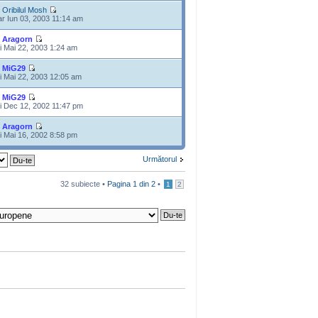
e
Oribilul Mosh
r Iun 03, 2003 11:14 am
e
Aragorn
i Mai 22, 2003 1:24 am
e
MiG29
i Mai 22, 2003 12:05 am
e
MiG29
i Dec 12, 2002 11:47 pm
e
Aragorn
i Mai 16, 2002 8:58 pm
Următorul
32 subiecte •
Pagina
1
din
2
•
1
2