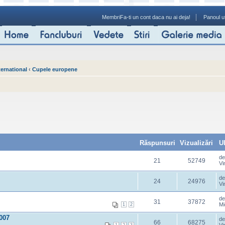
Membri
Fa-ti un cont daca nu ai deja!
Panoul ut
ternational
‹
Cupele europene
Răspunsuri
Vizualizări
U
d
21
52749
Vi
d
24
24976
Vi
d
31
37872
Mi
1
2
007
d
66
68275