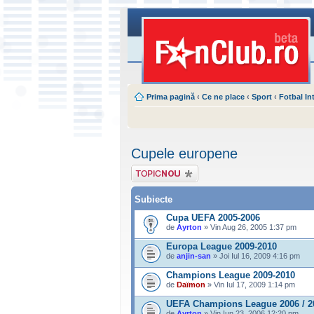
Prima pagină
‹
Ce ne place
‹
Sport
‹
Fotbal In
Cupele europene
Scrie un subiect
nou
Subiecte
Cupa UEFA 2005-2006
de
Ayrton
» Vin Aug 26, 2005 1:37 pm
Europa League 2009-2010
de
anjin-san
» Joi Iul 16, 2009 4:16 pm
Champions League 2009-2010
de
Daïmon
» Vin Iul 17, 2009 1:14 pm
UEFA Champions League 2006 / 2
de
Ayrton
» Vin Iun 23, 2006 12:20 pm