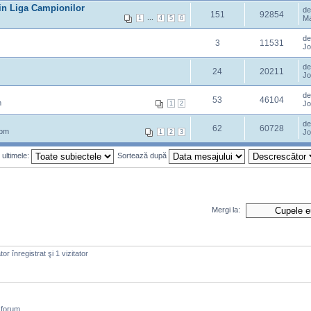
din Liga Campionilor
d
151
92854
...
Ma
1
4
5
6
d
3
11531
Jo
d
24
20211
Jo
d
53
46104
m
Jo
1
2
d
62
60728
 pm
Jo
1
2
3
 ultimele:
Sortează după
Mergi la:
or înregistrat şi 1 vizitator
 forum