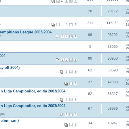
m
...
Mi
1
5
6
7
d
28
20112
Jo
d
211
116069
m
...
Sâ
1
6
7
8
 Champhions League 2003/2004
d
98
96292
m
Vi
1
2
3
4
d
5
13065
Mi
004
d
90
80950
m
Jo
1
2
3
4
y-off 2004)
d
62
63690
m
Mi
1
2
3
d
37
42038
Jo
1
2
in Liga Campionilor, editia 2003/2004,
d
82
66317
Jo
m
1
2
3
in Liga Campionilor, editia 2003/2004,
d
67
58939
Jo
 pm
1
2
3
eliminarii)
d
34
40947
Mi
1
2