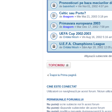
Pronosticuri pe baza meciurilor 
de
baixinho©
» Vin Noi 01, 2002 4:07 pm
Celtic sau Porto?
de
Aragorn
» Mie Mai 21, 2003 3:18 pm
Primavara europeana 2003
de
Aragorn
» Mar Dec 17, 2002 7:58 pm
UEFA Cup 2002-2003
de
Oribilul Mosh
» Vin Aug 16, 2002 5:16 a
U.E.F.A. Champhions League
de
Oribilul Mosh
» Sâm Apr 20, 2002 12:05
Afişează subiectele din
Scrie un subiect
nou
Înapoi la Prima pagină
CINE ESTE CONECTAT
Utilizatorii ce navighează pe acest forum: Niciun utilizat
PERMISIUNILE FORUMULUI
Nu puteţi
scrie subiecte noi în acest forum
Nu puteţi
răspunde subiectelor din acest forum
Nu puteţi
modifica mesajele dumneavoastră în acest