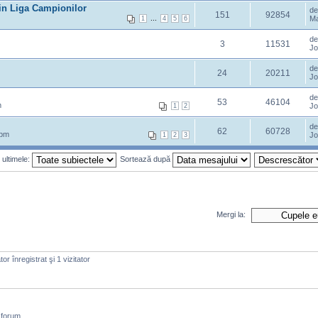
din Liga Campionilor
d
151
92854
...
Ma
1
4
5
6
d
3
11531
Jo
d
24
20211
Jo
d
53
46104
m
Jo
1
2
d
62
60728
 pm
Jo
1
2
3
 ultimele:
Sortează după
Mergi la:
or înregistrat şi 1 vizitator
 forum