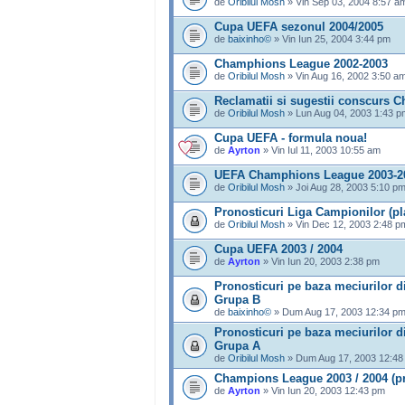
de
Oribilul Mosh
» Vin Sep 03, 2004 8:57 a
Cupa UEFA sezonul 2004/2005
de
baixinho©
» Vin Iun 25, 2004 3:44 pm
Champhions League 2002-2003
de
Oribilul Mosh
» Vin Aug 16, 2002 3:50 a
Reclamatii si sugestii conscurs
de
Oribilul Mosh
» Lun Aug 04, 2003 1:43 p
Cupa UEFA - formula noua!
de
Ayrton
» Vin Iul 11, 2003 10:55 am
UEFA Champhions League 2003-2
de
Oribilul Mosh
» Joi Aug 28, 2003 5:10 p
Pronosticuri Liga Campionilor (pla
de
Oribilul Mosh
» Vin Dec 12, 2003 2:48 p
Cupa UEFA 2003 / 2004
de
Ayrton
» Vin Iun 20, 2003 2:38 pm
Pronosticuri pe baza meciurilor d
Grupa B
de
baixinho©
» Dum Aug 17, 2003 12:34 p
Pronosticuri pe baza meciurilor d
Grupa A
de
Oribilul Mosh
» Dum Aug 17, 2003 12:48
Champions League 2003 / 2004 (pr
de
Ayrton
» Vin Iun 20, 2003 12:43 pm