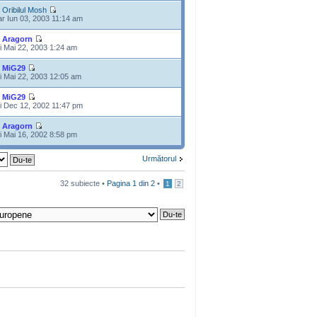
e
Oribilul Mosh
r Iun 03, 2003 11:14 am
e
Aragorn
i Mai 22, 2003 1:24 am
e
MiG29
i Mai 22, 2003 12:05 am
e
MiG29
i Dec 12, 2002 11:47 pm
e
Aragorn
i Mai 16, 2002 8:58 pm
Următorul
32 subiecte •
Pagina
1
din
2
•
1
2