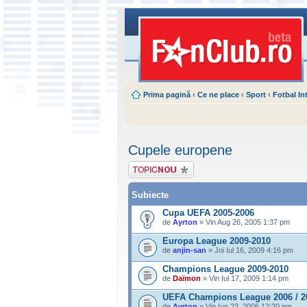
Prima pagină
‹
Ce ne place
‹
Sport
‹
Fotbal In
Cupele europene
Scrie un subiect
nou
Subiecte
Cupa UEFA 2005-2006
de
Ayrton
» Vin Aug 26, 2005 1:37 pm
Europa League 2009-2010
de
anjin-san
» Joi Iul 16, 2009 4:16 pm
Champions League 2009-2010
de
Daïmon
» Vin Iul 17, 2009 1:14 pm
UEFA Champions League 2006 / 2
de
Ayrton
» Vin Iun 23, 2006 12:20 pm