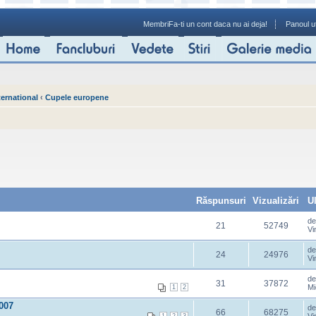
Membri
Fa-ti un cont daca nu ai deja!
Panoul ut
ternational
‹
Cupele europene
Răspunsuri
Vizualizări
U
d
21
52749
Vi
d
24
24976
Vi
d
31
37872
Mi
1
2
007
d
66
68275