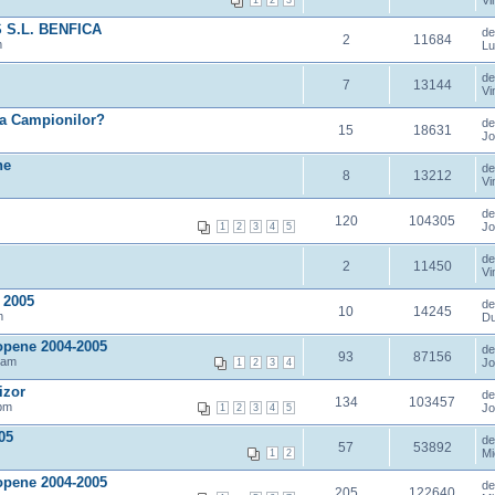
Vi
1
2
3
 S.L. BENFICA
d
2
11684
m
Lu
d
7
13144
Vi
ga Campionilor?
d
15
18631
Jo
ne
d
8
13212
Vi
d
120
104305
Jo
1
2
3
4
5
d
2
11450
Vi
 2005
d
10
14245
m
Du
opene 2004-2005
d
93
87156
 am
Jo
1
2
3
4
izor
d
134
103457
 pm
Jo
1
2
3
4
5
05
d
57
53892
Mi
1
2
opene 2004-2005
d
205
122640