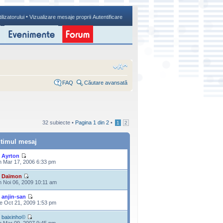
•
ilizatorului
Vizualizare mesaje proprii
Autentificare
FAQ
Căutare avansată
32 subiecte •
Pagina
1
din
2
•
1
2
ltimul mesaj
e
Ayrton
n Mar 17, 2006 6:33 pm
e
Daïmon
n Noi 06, 2009 10:11 am
e
anjin-san
e Oct 21, 2009 1:53 pm
e
baixinho©