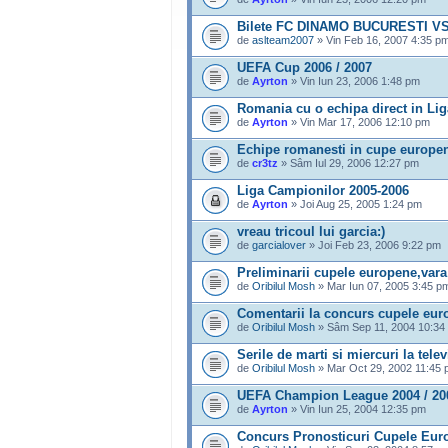
Bilete FC DINAMO BUCURESTI VS
de
aslteam2007
» Vin Feb 16, 2007 4:35 p
UEFA Cup 2006 / 2007
de
Ayrton
» Vin Iun 23, 2006 1:48 pm
Romania cu o echipa direct in Li
de
Ayrton
» Vin Mar 17, 2006 12:10 pm
Echipe romanesti in cupe europe
de
cr3tz
» Sâm Iul 29, 2006 12:27 pm
Liga Campionilor 2005-2006
de
Ayrton
» Joi Aug 25, 2005 1:24 pm
vreau tricoul lui garcia:)
de
garcialover
» Joi Feb 23, 2006 9:22 pm
Preliminarii cupele europene,vara
de
Oribilul Mosh
» Mar Iun 07, 2005 3:45 p
Comentarii la concurs cupele eur
de
Oribilul Mosh
» Sâm Sep 11, 2004 10:34
Serile de marti si miercuri la telev
de
Oribilul Mosh
» Mar Oct 29, 2002 11:45
UEFA Champion League 2004 / 20
de
Ayrton
» Vin Iun 25, 2004 12:35 pm
Concurs Pronosticuri Cupele Eur