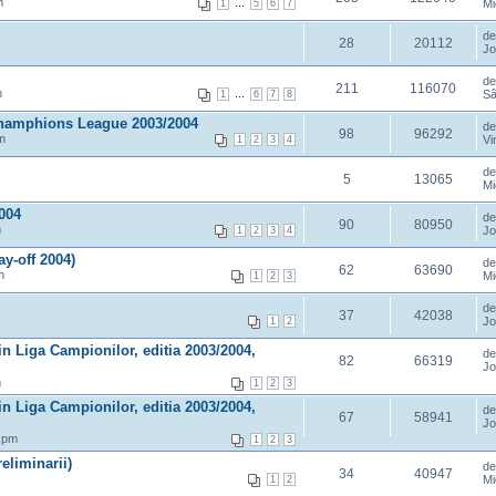
m
...
Mi
1
5
6
7
d
28
20112
Jo
d
211
116070
m
...
Sâ
1
6
7
8
 Champhions League 2003/2004
d
98
96292
m
Vi
1
2
3
4
d
5
13065
Mi
004
d
90
80950
m
Jo
1
2
3
4
y-off 2004)
d
62
63690
m
Mi
1
2
3
d
37
42038
Jo
1
2
in Liga Campionilor, editia 2003/2004,
d
82
66319
Jo
m
1
2
3
in Liga Campionilor, editia 2003/2004,
d
67
58941
Jo
 pm
1
2
3
eliminarii)
d
34
40947
Mi
1
2