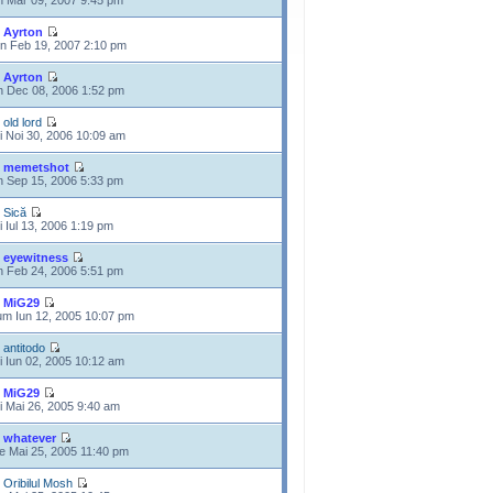
n Mar 09, 2007 9:45 pm
e
Ayrton
n Feb 19, 2007 2:10 pm
e
Ayrton
n Dec 08, 2006 1:52 pm
e
old lord
i Noi 30, 2006 10:09 am
e
memetshot
n Sep 15, 2006 5:33 pm
e
Sică
i Iul 13, 2006 1:19 pm
e
eyewitness
n Feb 24, 2006 5:51 pm
e
MiG29
m Iun 12, 2005 10:07 pm
e
antitodo
i Iun 02, 2005 10:12 am
e
MiG29
i Mai 26, 2005 9:40 am
e
whatever
e Mai 25, 2005 11:40 pm
e
Oribilul Mosh