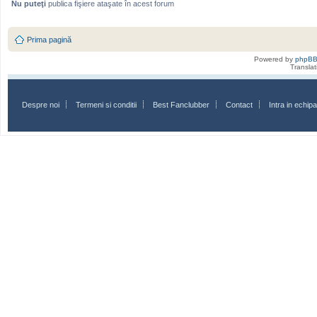
Nu puteţi
publica fişiere ataşate în acest forum
Prima pagină
Powered by
phpB
Transla
Despre noi
Termeni si conditii
Best Fanclubber
Contact
Intra in echi