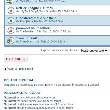
de
MafiaB0y
» Lun Mai 26, 2003 1:25 am
NetCee League + Turneu
de
LÃƒÂ¤rÃƒÂ¤gÃƒÂ«
» Dum Feb 15, 2004 4:14 pm
Cine dreaq mai e si asta ?
de
Fuck|You
» Mie Mar 03, 2004 6:56 pm
parawoof vs. menthoru'
de
TheSmoker
» Sâm Mar 13, 2004 10:58 pm
1 meu thread!
de
PranxStarr
» Lun Feb 16, 2004 9:23 am
Afişează subiectele din ultimele:
Scrie un subiect
nou
Înapoi la Prima pagină
CINE ESTE CONECTAT
Utilizatorii ce navighează pe acest forum: Niciun utilizator înregistrat şi 1 vizitator
PERMISIUNILE FORUMULUI
Nu puteţi
scrie subiecte noi în acest forum
Nu puteţi
răspunde subiectelor din acest forum
Nu puteţi
modifica mesajele dumneavoastră în acest forum
Nu puteţi
şterge mesajele dumneavoastră în acest forum