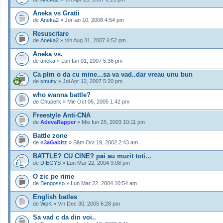
Aneka vs Gratii
de
Aneka2
» Joi Ian 10, 2008 4:54 pm
Resuscitare
de
Aneka2
» Vin Aug 31, 2007 6:52 pm
Aneka vs.
de
aneka
» Lun Ian 01, 2007 5:36 pm
Ca plm o da cu mine...sa va vad..dar vreau unu bun
de
smutty
» Joi Apr 12, 2007 5:20 pm
who wanna battle?
de
Chuperk
» Mie Oct 05, 2005 1:42 pm
Freestyle Anti-CNA
de
AdevaRapper
» Mie Iun 25, 2003 10:11 pm
Battle zone
de
n3aGabitz
» Sâm Oct 19, 2002 2:43 am
BATTLE? CU CINE? pai au murit toti...
de
DIEGYS
» Lun Mar 22, 2004 9:08 pm
O zic pe rime
de
Bengosso
» Lun Mar 22, 2004 10:54 am
English batles
de
WpK
» Vin Dec 30, 2005 6:28 pm
Sa vad c da din voi..