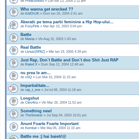
de
Preacuviosu
» Lun Iun 13, 2005 2:11 pm
Who wanna get wrecked ??
de
tUdOrUK
» Dum Iun 20, 2004 2:41 am
Aberatii pe tema partii feminine a Hip Hop-ului...
de
FoxyPink
» Mar Apr 15, 2003 3:04 pm
Battle
de
Masta
» Vin Aug 15, 2003 1:43 am
Real Battle
de
Liviutz[SPAZ]
» Mie Ian 19, 2005 4:39 pm
Just Rap, Don`t Battle and Don`t doo Shit Just RAP
de
Rated X
» Dum Sep 12, 2004 12:48 am
nu prea le am...
de
sSQ
» Lun Mai 10, 2004 11:15 am
Impartialitate...
de
rap_t_one
» Joi Iul 08, 2004 11:18 am
Longshut
de
Cleo4tra
» Vin Mar 26, 2004 11:52 pm
Something new!
de
TheSmoker
» Joi Sep 04, 2003 10:01 pm
Anunt Foarte Foarte Important
de
Kombat
» Mie Mai 05, 2004 11:15 am
Battle me :) hai baieti!@