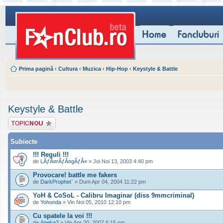
Prima pagină
‹
Cultura
‹
Muzica
‹
Hip-Hop
‹
Keystyle & Battle
Keystyle & Battle
Scrie un subiect
nou
Subiecte
!!! Reguli !!!
de
LÃƒÂ¤rÃƒÂ¤gÃƒÂ«
» Joi Noi 13, 2003 4:40 pm
Provocare! battle me fakers
de
DarkProphet`
» Dum Apr 04, 2004 11:22 pm
YoH & CoSoL - Calibru Imaginar (diss 9mmcriminal)
de
Yohonda
» Vin Noi 05, 2010 12:10 pm
Cu spatele la voi !!!
de
Aneka2
» Vin Apr 20, 2007 6:15 pm