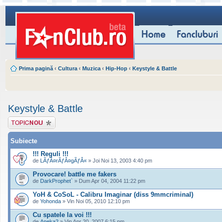
Prima pagină
‹
Cultura
‹
Muzica
‹
Hip-Hop
‹
Keystyle & Battle
Keystyle & Battle
Scrie un subiect
nou
Subiecte
!!! Reguli !!!
de
LÃƒÂ¤rÃƒÂ¤gÃƒÂ«
» Joi Noi 13, 2003 4:40 pm
Provocare! battle me fakers
de
DarkProphet`
» Dum Apr 04, 2004 11:22 pm
YoH & CoSoL - Calibru Imaginar (diss 9mmcriminal)
de
Yohonda
» Vin Noi 05, 2010 12:10 pm
Cu spatele la voi !!!
de
Aneka2
» Vin Apr 20, 2007 6:15 pm