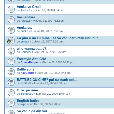
Aneka vs Gratii
de
Aneka2
» Joi Ian 10, 2008 4:54 pm
Resuscitare
de
Aneka2
» Vin Aug 31, 2007 6:52 pm
Aneka vs.
de
aneka
» Lun Ian 01, 2007 5:36 pm
Ca plm o da cu mine...sa va vad..dar vreau unu bun
de
smutty
» Joi Apr 12, 2007 5:20 pm
who wanna battle?
de
Chuperk
» Mie Oct 05, 2005 1:42 pm
Freestyle Anti-CNA
de
AdevaRapper
» Mie Iun 25, 2003 10:11 pm
Battle zone
de
n3aGabitz
» Sâm Oct 19, 2002 2:43 am
BATTLE? CU CINE? pai au murit toti...
de
DIEGYS
» Lun Mar 22, 2004 9:08 pm
O zic pe rime
de
Bengosso
» Lun Mar 22, 2004 10:54 am
English batles
de
WpK
» Vin Dec 30, 2005 6:28 pm
Sa vad c da din voi..