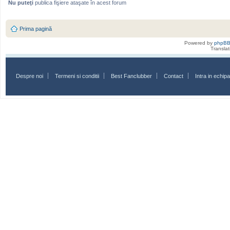
Nu puteţi
publica fişiere ataşate în acest forum
Prima pagină
Powered by
phpB
Transla
Despre noi
Termeni si conditii
Best Fanclubber
Contact
Intra in echi