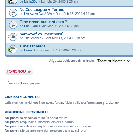
de
MafiaB0y
» Lun Mai 26, 2003 1:25 am
NetCee League + Turneu
de
LÃƒÂ¤rÃƒÂ¤gÃƒÂ«
» Dum Feb 15, 2004 4:14 pm
Cine dreaq mai e si asta ?
de
Fuck|You
» Mie Mar 03, 2004 6:56 pm
parawoof vs. menthoru'
de
TheSmoker
» Sâm Mar 13, 2004 10:58 pm
1 meu thread!
de
PranxStarr
» Lun Feb 16, 2004 9:23 am
Afişează subiectele din ultimele:
Scrie un subiect
nou
Înapoi la Prima pagină
CINE ESTE CONECTAT
Utilizatorii ce navighează pe acest forum: Niciun utilizator înregistrat şi 1 vizitator
PERMISIUNILE FORUMULUI
Nu puteţi
scrie subiecte noi în acest forum
Nu puteţi
răspunde subiectelor din acest forum
Nu puteţi
modifica mesajele dumneavoastră în acest forum
Nu puteţi
şterge mesajele dumneavoastră în acest forum