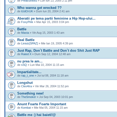
de
Preacuviosu
» Lun Iun 13, 2005 2:11 pm
Who wanna get wrecked ??
de
tUdOrUK
» Dum Iun 20, 2004 2:41 am
Aberatii pe tema partii feminine a Hip Hop-ului...
de
FoxyPink
» Mar Apr 15, 2003 3:04 pm
Battle
de
Masta
» Vin Aug 15, 2003 1:43 am
Real Battle
de
Liviutz[SPAZ]
» Mie Ian 19, 2005 4:39 pm
Just Rap, Don`t Battle and Don`t doo Shit Just RAP
de
Rated X
» Dum Sep 12, 2004 12:48 am
nu prea le am...
de
sSQ
» Lun Mai 10, 2004 11:15 am
Impartialitate...
de
rap_t_one
» Joi Iul 08, 2004 11:18 am
Longshut
de
Cleo4tra
» Vin Mar 26, 2004 11:52 pm
Something new!
de
TheSmoker
» Joi Sep 04, 2003 10:01 pm
Anunt Foarte Foarte Important
de
Kombat
» Mie Mai 05, 2004 11:15 am
Battle me :) hai baieti!@