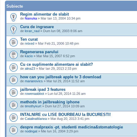
Subiecte
Regim alimentar de slabit
de
Nanuka
» Mar Ian 13, 2004 10:34 pm
Cura de ingrasare
de
loran_raul
» Dum Iun 08, 2003 8:06 am
Ten curat
de
retxed
» Mar Feb 21, 2006 10:48 pm
Regenerarea parului
de
kacio
» Mar Mai 15, 2007 6:52 pm
Cu ce suplimente alimentare ai slabit?
de
alina23
» Mar Ian 29, 2013 2:33 pm
how can you jailbreak apple tv 3 download
de
marianovics
» Mar Iul 29, 2014 11:52 am
jailbreak ipad 3 features
de
rowenaabbot
» Lun Iul 28, 2014 11:26 am
methods in jailbreaking iphone
de
timothykurt
» Dum Iul 27, 2014 10:09 am
INTALNIRE cu LISE BOURBEAU la BUCURESTI!
de
CatalinaManea
» Mar Aug 20, 2013 3:41 pm
despre malpraxis -pt. studenti medicina&stomatologie
de
nodingat
» Mie Iun 16, 2004 3:29 pm