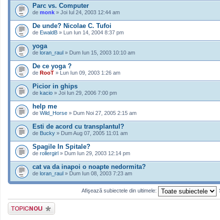
Parc vs. Computer
de
monk
» Joi Iul 24, 2003 12:44 am
De unde? Nicolae C. Tufoi
de
EwaldB
» Lun Iun 14, 2004 8:37 pm
yoga
de
loran_raul
» Dum Iun 15, 2003 10:10 am
De ce yoga ?
de
RooT
» Lun Iun 09, 2003 1:26 am
Picior in ghips
de
kacio
» Joi Iun 29, 2006 7:00 pm
help me
de
Wild_Horse
» Dum Noi 27, 2005 2:15 am
Esti de acord cu transplantul?
de
Bucky
» Dum Aug 07, 2005 11:01 am
Spagile In Spitale?
de
rollergirl
» Dum Iun 29, 2003 12:14 pm
cat va da inapoi o noapte nedormita?
de
loran_raul
» Dum Iun 08, 2003 7:23 am
Afişează subiectele din ultimele:
Scrie un subiect
nou