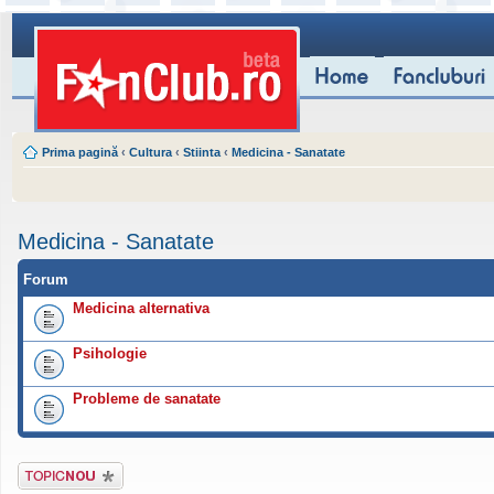
Prima pagină
‹
Cultura
‹
Stiinta
‹
Medicina - Sanatate
Medicina - Sanatate
Forum
Medicina alternativa
Psihologie
Probleme de sanatate
Scrie un subiect
nou