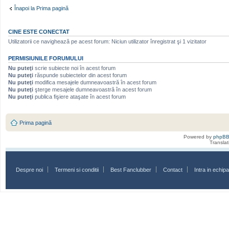
Înapoi la Prima pagină
CINE ESTE CONECTAT
Utilizatorii ce navighează pe acest forum: Niciun utilizator înregistrat şi 1 vizitator
PERMISIUNILE FORUMULUI
Nu puteţi
scrie subiecte noi în acest forum
Nu puteţi
răspunde subiectelor din acest forum
Nu puteţi
modifica mesajele dumneavoastră în acest forum
Nu puteţi
şterge mesajele dumneavoastră în acest forum
Nu puteţi
publica fişiere ataşate în acest forum
Prima pagină
Powered by
phpB
Transla
Despre noi
Termeni si conditii
Best Fanclubber
Contact
Intra in echi