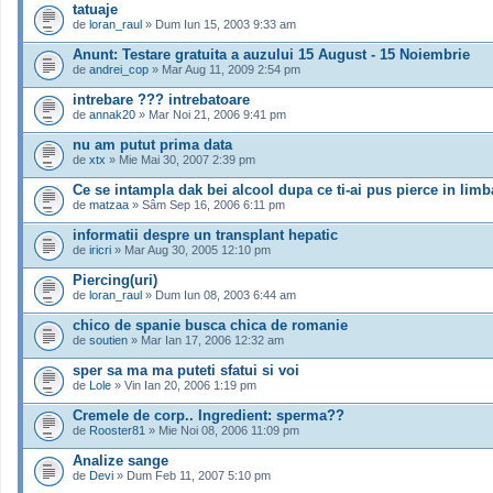
tatuaje
de
loran_raul
» Dum Iun 15, 2003 9:33 am
Anunt: Testare gratuita a auzului 15 August - 15 Noiembrie
de
andrei_cop
» Mar Aug 11, 2009 2:54 pm
intrebare ??? intrebatoare
de
annak20
» Mar Noi 21, 2006 9:41 pm
nu am putut prima data
de
xtx
» Mie Mai 30, 2007 2:39 pm
Ce se intampla dak bei alcool dupa ce ti-ai pus pierce in lim
de
matzaa
» Sâm Sep 16, 2006 6:11 pm
informatii despre un transplant hepatic
de
iricri
» Mar Aug 30, 2005 12:10 pm
Piercing(uri)
de
loran_raul
» Dum Iun 08, 2003 6:44 am
chico de spanie busca chica de romanie
de
soutien
» Mar Ian 17, 2006 12:32 am
sper sa ma ma puteti sfatui si voi
de
Lole
» Vin Ian 20, 2006 1:19 pm
Cremele de corp.. Ingredient: sperma??
de
Rooster81
» Mie Noi 08, 2006 11:09 pm
Analize sange
de
Devi
» Dum Feb 11, 2007 5:10 pm