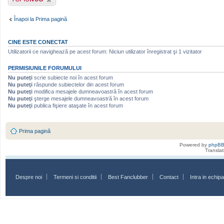
nou
Înapoi la Prima pagină
CINE ESTE CONECTAT
Utilizatorii ce navighează pe acest forum: Niciun utilizator înregistrat şi 1 vizitator
PERMISIUNILE FORUMULUI
Nu puteţi
scrie subiecte noi în acest forum
Nu puteţi
răspunde subiectelor din acest forum
Nu puteţi
modifica mesajele dumneavoastră în acest forum
Nu puteţi
şterge mesajele dumneavoastră în acest forum
Nu puteţi
publica fişiere ataşate în acest forum
Prima pagină
Powered by
phpB
Transla
Despre noi
Termeni si conditii
Best Fanclubber
Contact
Intra in echi