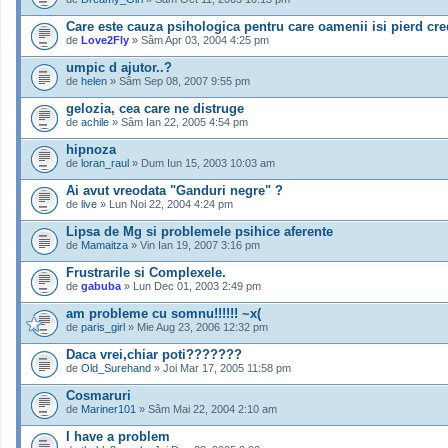
Care este cauza psihologica pentru care oamenii isi pierd cred
de
Love2Fly
» Sâm Apr 03, 2004 4:25 pm
umpic d ajutor..?
de
helen
» Sâm Sep 08, 2007 9:55 pm
gelozia, cea care ne distruge
de
achile
» Sâm Ian 22, 2005 4:54 pm
hipnoza
de
loran_raul
» Dum Iun 15, 2003 10:03 am
Ai avut vreodata "Ganduri negre" ?
de
live
» Lun Noi 22, 2004 4:24 pm
Lipsa de Mg si problemele psihice aferente
de
Mamaitza
» Vin Ian 19, 2007 3:16 pm
Frustrarile si Complexele.
de
gabuba
» Lun Dec 01, 2003 2:49 pm
am probleme cu somnu!!!!!! ~x(
de
paris_girl
» Mie Aug 23, 2006 12:32 pm
Daca vrei,chiar poti???????
de
Old_Surehand
» Joi Mar 17, 2005 11:58 pm
Cosmaruri
de
Mariner101
» Sâm Mai 22, 2004 2:10 am
I have a problem