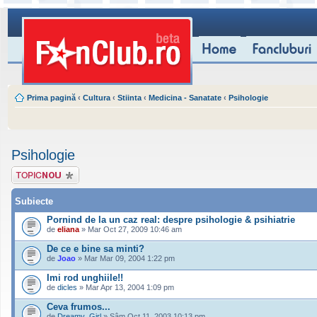
Prima pagină
‹
Cultura
‹
Stiinta
‹
Medicina - Sanatate
‹
Psihologie
Psihologie
Scrie un subiect
nou
Subiecte
Pornind de la un caz real: despre psihologie & psihiatrie
de
eliana
» Mar Oct 27, 2009 10:46 am
De ce e bine sa minti?
de
Joao
» Mar Mar 09, 2004 1:22 pm
Imi rod unghiile!!
de
dicles
» Mar Apr 13, 2004 1:09 pm
Ceva frumos...
de
Dreamy_Girl
» Sâm Oct 11, 2003 10:13 pm