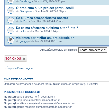
de
Euridice_
» Sâm Noi 27, 2004 9:38 pm
O problema si un proiect pentru scolii
de
Giampiero
» Dum Ian 02, 2005 6:08 pm
Ce e lumea asta,societatea noastra
de
ZeRex
» Dum Dec 26, 2004 4:21 am
De ce ma afecteaza suferinta altor fiinte ?
de
dicles
» Mar Mai 04, 2004 3:14 pm
violentza parintzilor asupra odraslelor
de
goni_q
» Mie Iun 23, 2004 10:15 am
Afişează subiectele din ultimele:
Scrie un subiect
nou
Înapoi la Prima pagină
CINE ESTE CONECTAT
Utilizatorii ce navighează pe acest forum: Niciun utilizator înregistrat şi 1 vizitator
PERMISIUNILE FORUMULUI
Nu puteţi
scrie subiecte noi în acest forum
Nu puteţi
răspunde subiectelor din acest forum
Nu puteţi
modifica mesajele dumneavoastră în acest forum
Nu puteţi
şterge mesajele dumneavoastră în acest forum