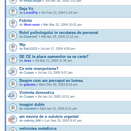
de
theblu3angel
» Joi Dec 08, 2005 3:02 pm
Deja Vu
de
Love2Fly
» Vin Feb 13, 2004 1:04 am
Fobiile
de
Weet-weet
» Mie Mar 31, 2004 10:01 pm
Rolul psihologolui in recutarea de personal
de
DoamnaT
» Mie Apr 28, 2004 11:22 am
Nlp
de
RaU1103
» Joi Iun 17, 2004 4:09 pm
DE CE le place oamenilor sa se certe?
de
Joao
» Joi Mar 11, 2004 11:35 am
Ce este manipularea?
de
Cooper
» Joi Ian 13, 2005 9:07 pm
Despre cum am perceput eu lumea.
de
gabuba
» Sâm Dec 06, 2003 8:10 pm
Violenta domestica
de
Cooper
» Vin Ian 14, 2005 10:51 am
imagini duble
de
cosminel
» Sâm Ian 22, 2005 6:21 pm
am nevoie de o sulutzie urgenta!
de
celesta_666
» Lun Sep 29, 2003 9:41 pm
nelinistea metafizica