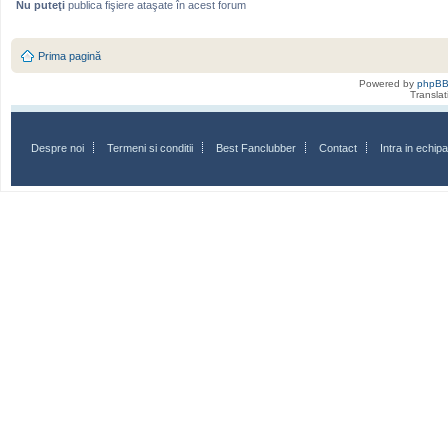
Nu puteţi
publica fişiere ataşate în acest forum
Prima pagină
Powered by
phpB
Transla
Despre noi
Termeni si conditii
Best Fanclubber
Contact
Intra in echi