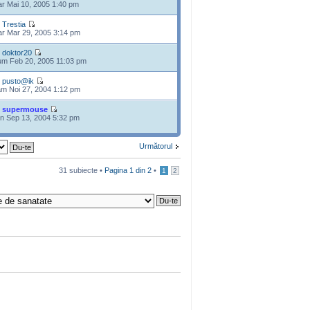
r Mai 10, 2005 1:40 pm
e
Trestia
r Mar 29, 2005 3:14 pm
e
doktor20
m Feb 20, 2005 11:03 pm
e
pusto@ik
m Noi 27, 2004 1:12 pm
e
supermouse
n Sep 13, 2004 5:32 pm
Următorul
31 subiecte •
Pagina
1
din
2
•
1
2