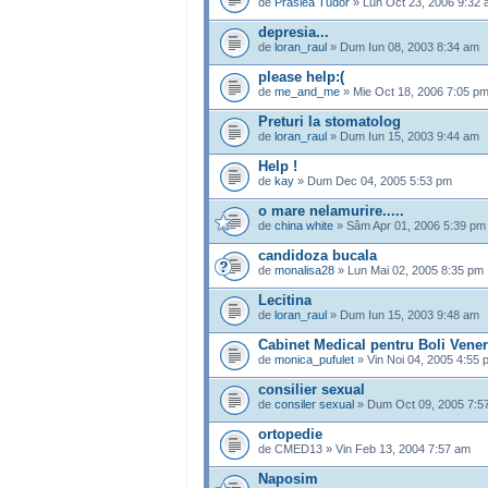
de
Praslea Tudor
» Lun Oct 23, 2006 9:32
depresia...
de
loran_raul
» Dum Iun 08, 2003 8:34 am
please help:(
de
me_and_me
» Mie Oct 18, 2006 7:05 p
Preturi la stomatolog
de
loran_raul
» Dum Iun 15, 2003 9:44 am
Help !
de
kay
» Dum Dec 04, 2005 5:53 pm
o mare nelamurire.....
de
china white
» Sâm Apr 01, 2006 5:39 pm
candidoza bucala
de
monalisa28
» Lun Mai 02, 2005 8:35 pm
Lecitina
de
loran_raul
» Dum Iun 15, 2003 9:48 am
Cabinet Medical pentru Boli Vener
de
monica_pufulet
» Vin Noi 04, 2005 4:55 
consilier sexual
de
consiler sexual
» Dum Oct 09, 2005 7:5
ortopedie
de CMED13 » Vin Feb 13, 2004 7:57 am
Naposim