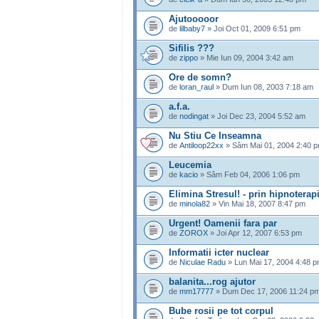
Ajutooooor
de
lilbaby7
» Joi Oct 01, 2009 6:51 pm
Sifilis ???
de
zippo
» Mie Iun 09, 2004 3:42 am
Ore de somn?
de
loran_raul
» Dum Iun 08, 2003 7:18 am
a.f.a.
de
nodingat
» Joi Dec 23, 2004 5:52 am
Nu Stiu Ce Inseamna
de
Antiloop22xx
» Sâm Mai 01, 2004 2:40 
Leucemia
de
kacio
» Sâm Feb 04, 2006 1:06 pm
Elimina Stresul! - prin hipnoterapi
de
minola82
» Vin Mai 18, 2007 8:47 pm
Urgent! Oamenii fara par
de
ZOROX
» Joi Apr 12, 2007 6:53 pm
Informatii icter nuclear
de
Niculae Radu
» Lun Mai 17, 2004 4:48 
balanita...rog ajutor
de
mm17777
» Dum Dec 17, 2006 11:24 p
Bube rosii pe tot corpul