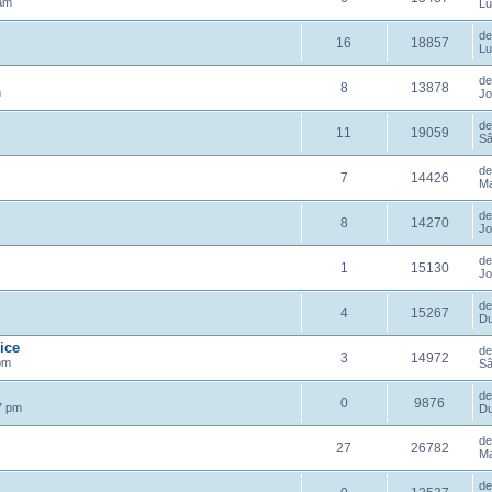
 am
Lu
d
16
18857
Lu
d
8
13878
m
Jo
d
11
19059
Sâ
d
7
14426
Ma
d
8
14270
Jo
d
1
15130
Jo
d
4
15267
Du
ice
d
3
14972
pm
Sâ
d
0
9876
7 pm
Du
d
27
26782
Ma
d