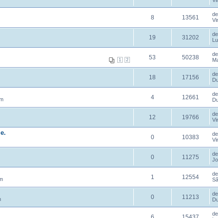
Vi
d
8
13561
Vi
d
19
31202
Lu
d
53
50238
Ma
1
2
d
18
17156
Du
d
4
12661
pm
Du
d
12
19766
Vi
e.
d
0
10383
Vi
d
0
11275
Jo
d
1
12554
pm
Sâ
d
0
11213
m
Du
d
6
15437