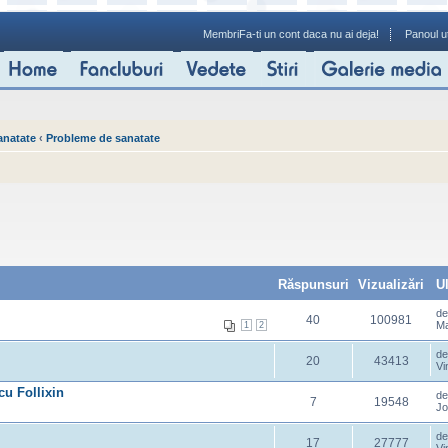
Membri
Fa-ti un cont daca nu ai deja!
Panoul ut
anatate
‹
Probleme de sanatate
Răspunsuri
Vizualizări
U
d
40
100981
Ma
1
2
d
20
43413
Vi
cu Follixin
d
7
19548
Jo
d
17
27777