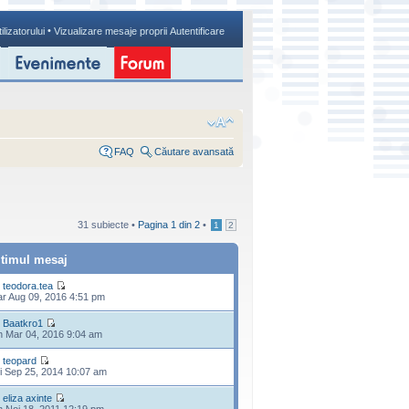
•
ilizatorului
Vizualizare mesaje proprii
Autentificare
FAQ
Căutare avansată
31 subiecte •
Pagina
1
din
2
•
1
2
ltimul mesaj
e
teodora.tea
r Aug 09, 2016 4:51 pm
e
Baatkro1
n Mar 04, 2016 9:04 am
e
teopard
i Sep 25, 2014 10:07 am
e
eliza axinte