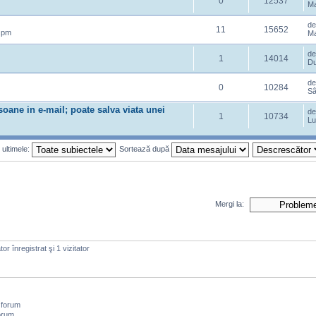
0
12537
Ma
d
11
15652
 pm
Ma
d
1
14014
Du
d
0
10284
Sâ
soane in e-mail; poate salva viata unei
d
1
10734
Lu
 ultimele:
Sortează după
Mergi la:
or înregistrat şi 1 vizitator
 forum
orum