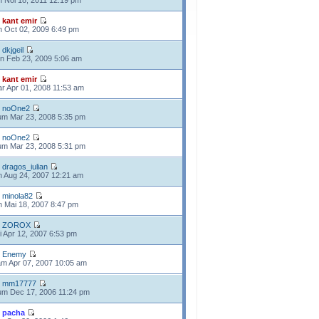
n Noi 18, 2011 12:19 pm
e
kant emir
n Oct 02, 2009 6:49 pm
e
dkjgeil
n Feb 23, 2009 5:06 am
e
kant emir
r Apr 01, 2008 11:53 am
e
noOne2
m Mar 23, 2008 5:35 pm
e
noOne2
m Mar 23, 2008 5:31 pm
e
dragos_iulian
n Aug 24, 2007 12:21 am
e
minola82
n Mai 18, 2007 8:47 pm
e
ZOROX
i Apr 12, 2007 6:53 pm
e
Enemy
m Apr 07, 2007 10:05 am
e
mm17777
m Dec 17, 2006 11:24 pm
e
pacha