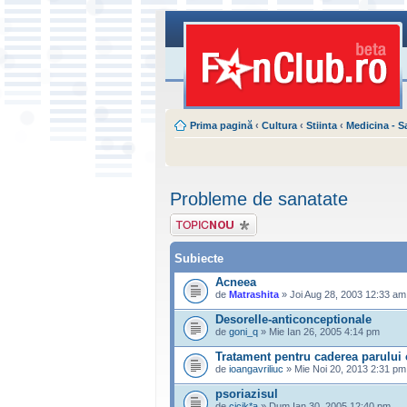
Prima pagină
‹
Cultura
‹
Stiinta
‹
Medicina - S
Probleme de sanatate
Scrie un subiect
nou
Subiecte
Acneea
de
Matrashita
» Joi Aug 28, 2003 12:33 am
Desorelle-anticonceptionale
de
goni_q
» Mie Ian 26, 2005 4:14 pm
Tratament pentru caderea parului 
de
ioangavriliuc
» Mie Noi 20, 2013 2:31 pm
psoriazisul
de
cicik*a
» Dum Ian 30, 2005 12:40 pm