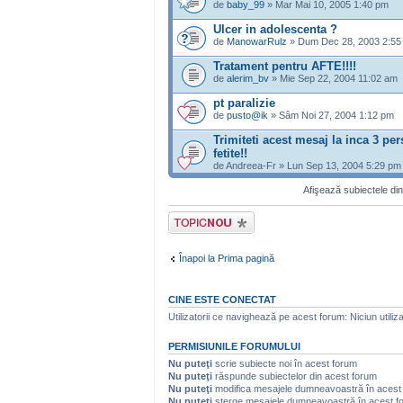
de
baby_99
» Mar Mai 10, 2005 1:40 pm
Ulcer in adolescenta ?
de
ManowarRulz
» Dum Dec 28, 2003 2:55
Tratament pentru AFTE!!!!
de
alerim_bv
» Mie Sep 22, 2004 11:02 am
pt paralizie
de
pusto@ik
» Sâm Noi 27, 2004 1:12 pm
Trimiteti acest mesaj la inca 3 per
fetite!!
de Andreea-Fr » Lun Sep 13, 2004 5:29 pm
Afişează subiectele din
Scrie un subiect
nou
Înapoi la Prima pagină
CINE ESTE CONECTAT
Utilizatorii ce navighează pe acest forum: Niciun utilizat
PERMISIUNILE FORUMULUI
Nu puteţi
scrie subiecte noi în acest forum
Nu puteţi
răspunde subiectelor din acest forum
Nu puteţi
modifica mesajele dumneavoastră în acest
Nu puteţi
şterge mesajele dumneavoastră în acest f