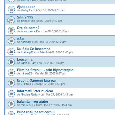
Ajutooooor
de
lilbaby7
» Joi Oct 01, 2009 6:51 pm
Sifilis ???
de
zippo
» Mie Iun 09, 2004 3:42 am
Ore de somn?
de
loran_raul
» Dum Iun 08, 2003 7:18 am
a.f.a.
de
nodingat
» Joi Dec 23, 2004 5:52 am
Nu Stiu Ce Inseamna
de
Antiloop22xx
» Sâm Mai 01, 2004 2:40 pm
Leucemia
de
kacio
» Sâm Feb 04, 2006 1:06 pm
Elimina Stresul! - prin hipnoterapie.
de
minola82
» Vin Mai 18, 2007 8:47 pm
Urgent! Oamenii fara par
de
ZOROX
» Joi Apr 12, 2007 6:53 pm
Informatii icter nuclear
de
Niculae Radu
» Lun Mai 17, 2004 4:48 pm
balanita...rog ajutor
de
mm17777
» Dum Dec 17, 2006 11:24 pm
Bube rosii pe tot corpul