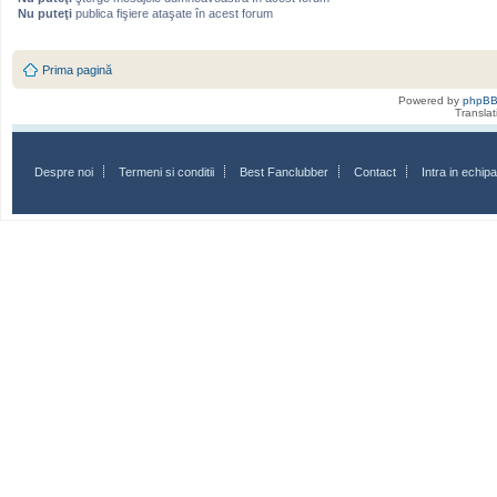
Nu puteţi
publica fişiere ataşate în acest forum
Prima pagină
Powered by
phpB
Transla
Despre noi
Termeni si conditii
Best Fanclubber
Contact
Intra in echi