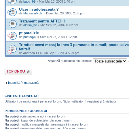
de
baby_99
» Mar Mai 10, 2005 1:40 pm
Ulcer in adolescenta ?
de
ManowarRulz
» Dum Dec 28, 2003 2:55 pm
Tratament pentru AFTE!!!!
de
alerim_bv
» Mie Sep 22, 2004 11:02 am
pt paralizie
de
pusto@ik
» Sâm Noi 27, 2004 1:12 pm
Trimiteti acest mesaj la inca 3 persoane in e-mail; poate salva
fetite!!
de Andreea-Fr » Lun Sep 13, 2004 5:29 pm
Afişează subiectele din ultimele:
Scrie un subiect
nou
Înapoi la Prima pagină
CINE ESTE CONECTAT
Utilizatorii ce navighează pe acest forum: Niciun utilizator înregistrat şi 1 vizitator
PERMISIUNILE FORUMULUI
Nu puteţi
scrie subiecte noi în acest forum
Nu puteţi
răspunde subiectelor din acest forum
Nu puteţi
modifica mesajele dumneavoastră în acest forum
Nu puteţi
şterge mesajele dumneavoastră în acest forum