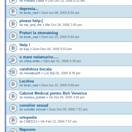
de
Praslea Tudor
» Lun Oct 23, 2006 9:32 am
depresia...
de
loran_raul
» Dum Iun 08, 2003 8:34 am
please help:(
de
me_and_me
» Mie Oct 18, 2006 7:05 pm
Preturi la stomatolog
de
loran_raul
» Dum Iun 15, 2003 9:44 am
Help !
de
kay
» Dum Dec 04, 2005 5:53 pm
o mare nelamurire.....
de
china white
» Sâm Apr 01, 2006 5:39 pm
candidoza bucala
de
monalisa28
» Lun Mai 02, 2005 8:35 pm
Lecitina
de
loran_raul
» Dum Iun 15, 2003 9:48 am
Cabinet Medical pentru Boli Venerice
de
monica_pufulet
» Vin Noi 04, 2005 4:55 pm
consilier sexual
de
consiler sexual
» Dum Oct 09, 2005 7:57 pm
ortopedie
de CMED13 » Vin Feb 13, 2004 7:57 am
Naposim