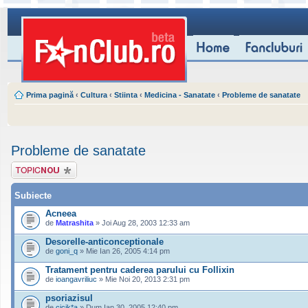
Prima pagină
‹
Cultura
‹
Stiinta
‹
Medicina - Sanatate
‹
Probleme de sanatate
Probleme de sanatate
Scrie un subiect
nou
Subiecte
Acneea
de
Matrashita
» Joi Aug 28, 2003 12:33 am
Desorelle-anticonceptionale
de
goni_q
» Mie Ian 26, 2005 4:14 pm
Tratament pentru caderea parului cu Follixin
de
ioangavriliuc
» Mie Noi 20, 2013 2:31 pm
psoriazisul
de
cicik*a
» Dum Ian 30, 2005 12:40 pm