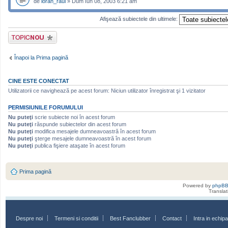
de
loran_raul
» Dum Iun 08, 2003 6:21 am
Afişează subiectele din ultimele:
Scrie un subiect
nou
Înapoi la Prima pagină
CINE ESTE CONECTAT
Utilizatorii ce navighează pe acest forum: Niciun utilizator înregistrat şi 1 vizitator
PERMISIUNILE FORUMULUI
Nu puteţi
scrie subiecte noi în acest forum
Nu puteţi
răspunde subiectelor din acest forum
Nu puteţi
modifica mesajele dumneavoastră în acest forum
Nu puteţi
şterge mesajele dumneavoastră în acest forum
Nu puteţi
publica fişiere ataşate în acest forum
Prima pagină
Powered by
phpB
Transla
Despre noi
Termeni si conditii
Best Fanclubber
Contact
Intra in echi