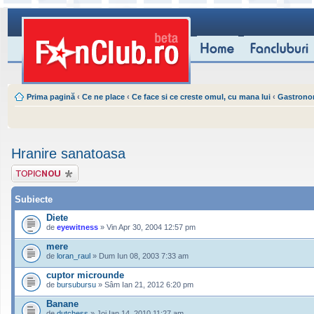
Prima pagină
‹
Ce ne place
‹
Ce face si ce creste omul, cu mana lui
‹
Gastrono
Hranire sanatoasa
Scrie un subiect
nou
Subiecte
Diete
de
eyewitness
» Vin Apr 30, 2004 12:57 pm
mere
de
loran_raul
» Dum Iun 08, 2003 7:33 am
cuptor microunde
de
bursubursu
» Sâm Ian 21, 2012 6:20 pm
Banane
de
dutchess
» Joi Ian 14, 2010 11:27 am