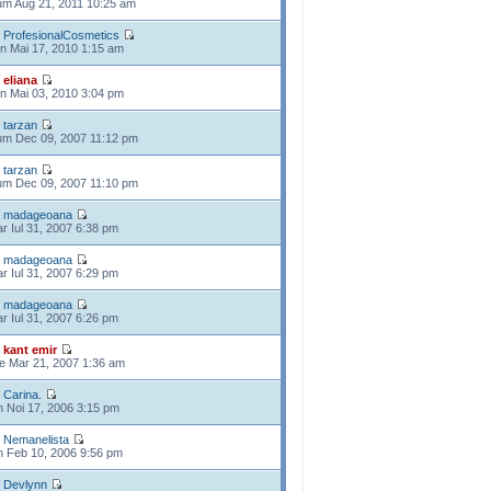
m Aug 21, 2011 10:25 am
e
ProfesionalCosmetics
n Mai 17, 2010 1:15 am
e
eliana
n Mai 03, 2010 3:04 pm
e
tarzan
m Dec 09, 2007 11:12 pm
e
tarzan
m Dec 09, 2007 11:10 pm
e
madageoana
r Iul 31, 2007 6:38 pm
e
madageoana
r Iul 31, 2007 6:29 pm
e
madageoana
r Iul 31, 2007 6:26 pm
e
kant emir
e Mar 21, 2007 1:36 am
e
Carina.
n Noi 17, 2006 3:15 pm
e
Nemanelista
n Feb 10, 2006 9:56 pm
e
Devlynn