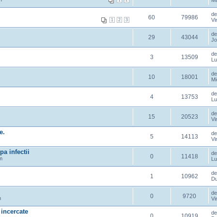
Ma
1
2
d
60
79986
Vi
1
2
3
d
29
43044
Jo
d
3
13509
Lu
d
10
18001
Mi
d
4
13753
Lu
d
15
20523
Vi
e.
d
5
14113
Vi
a infectii
d
0
11418
m
Lu
d
1
10962
Du
d
0
9720
m
Vi
incercate
d
0
10919