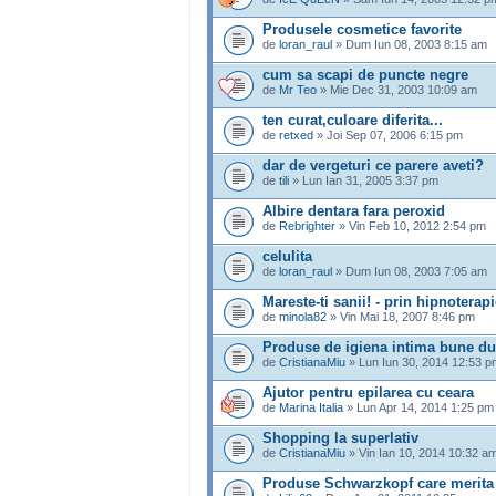
Produsele cosmetice favorite
de
loran_raul
» Dum Iun 08, 2003 8:15 am
cum sa scapi de puncte negre
de
Mr Teo
» Mie Dec 31, 2003 10:09 am
ten curat,culoare diferita...
de
retxed
» Joi Sep 07, 2006 6:15 pm
dar de vergeturi ce parere aveti?
de
tili
» Lun Ian 31, 2005 3:37 pm
Albire dentara fara peroxid
de
Rebrighter
» Vin Feb 10, 2012 2:54 pm
celulita
de
loran_raul
» Dum Iun 08, 2003 7:05 am
Mareste-ti sanii! - prin hipnoterapi
de
minola82
» Vin Mai 18, 2007 8:46 pm
Produse de igiena intima bune dup
de
CristianaMiu
» Lun Iun 30, 2014 12:53 p
Ajutor pentru epilarea cu ceara
de
Marina Italia
» Lun Apr 14, 2014 1:25 pm
Shopping la superlativ
de
CristianaMiu
» Vin Ian 10, 2014 10:32 a
Produse Schwarzkopf care merita 