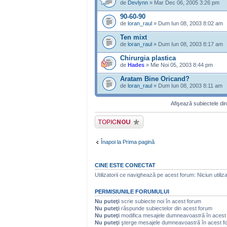
de
Devlynn
» Mar Dec 06, 2005 3:26 pm
90-60-90
de
loran_raul
» Dum Iun 08, 2003 8:02 am
Ten mixt
de
loran_raul
» Dum Iun 08, 2003 8:17 am
Chirurgia plastica
de
Hades
» Mie Noi 05, 2003 8:44 pm
Aratam Bine Oricand?
de
loran_raul
» Dum Iun 08, 2003 8:11 am
Afişează subiectele din
Scrie un subiect
nou
Înapoi la Prima pagină
CINE ESTE CONECTAT
Utilizatorii ce navighează pe acest forum: Niciun utilizat
PERMISIUNILE FORUMULUI
Nu puteţi
scrie subiecte noi în acest forum
Nu puteţi
răspunde subiectelor din acest forum
Nu puteţi
modifica mesajele dumneavoastră în acest
Nu puteţi
şterge mesajele dumneavoastră în acest f