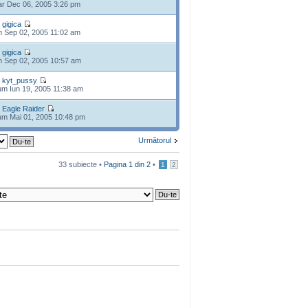
r Dec 06, 2005 3:26 pm
e
gigica
n Sep 02, 2005 11:02 am
e
gigica
n Sep 02, 2005 10:57 am
e
kyt_pussy
m Iun 19, 2005 11:38 am
e
Eagle Raider
m Mai 01, 2005 10:48 pm
Următorul
33 subiecte •
Pagina
1
din
2
•
1
2