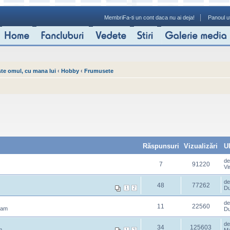
Membri
Fa-ti un cont daca nu ai deja!
Panoul ut
ste omul, cu mana lui
‹
Hobby
‹
Frumusete
Răspunsuri
Vizualizări
U
d
7
91220
Vi
d
48
77262
Du
1
2
d
11
22560
 am
Du
d
34
125603
m