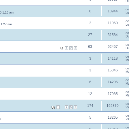
Du
d
0
10944
0 1:15 am
Lu
d
2
11960
11:27 am
Lu
d
27
31584
Du
d
63
92457
Du
1
2
3
d
3
14118
Ma
d
3
15346
Ma
d
6
14296
Ma
d
12
17985
Mi
d
174
165870
...
Vi
1
4
5
6
d
5
13265
m
Vi
d