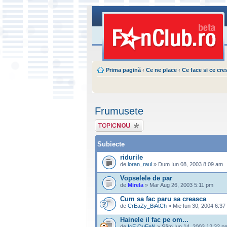
Prima pagină
‹
Ce ne place
‹
Ce face si ce cre
Frumusete
Scrie un subiect
nou
Subiecte
ridurile
de
loran_raul
» Dum Iun 08, 2003 8:09 am
Vopselele de par
de
Mirela
» Mar Aug 26, 2003 5:11 pm
Cum sa fac paru sa creasca
de
CrEaZy_BiAtCh
» Mie Iun 30, 2004 6:37
Hainele il fac pe om...
de
IcE QuEeN
» Sâm Iun 14, 2003 12:32 p