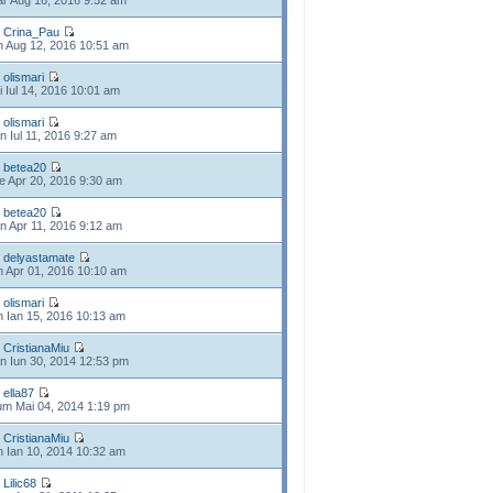
r Aug 16, 2016 9:52 am
e
Crina_Pau
n Aug 12, 2016 10:51 am
e
olismari
i Iul 14, 2016 10:01 am
e
olismari
n Iul 11, 2016 9:27 am
e
betea20
e Apr 20, 2016 9:30 am
e
betea20
n Apr 11, 2016 9:12 am
e
delyastamate
n Apr 01, 2016 10:10 am
e
olismari
n Ian 15, 2016 10:13 am
e
CristianaMiu
n Iun 30, 2014 12:53 pm
e
ella87
m Mai 04, 2014 1:19 pm
e
CristianaMiu
n Ian 10, 2014 10:32 am
e
Lilic68