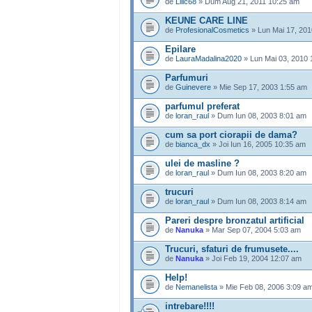
de
Lilic68
» Dum Aug 21, 2011 10:25 am
KEUNE CARE LINE
de
ProfesionalCosmetics
» Lun Mai 17, 201
Epilare
de
LauraMadalina2020
» Lun Mai 03, 2010 
Parfumuri
de
Guinevere
» Mie Sep 17, 2003 1:55 am
parfumul preferat
de
loran_raul
» Dum Iun 08, 2003 8:01 am
cum sa port ciorapii de dama?
de
bianca_dx
» Joi Iun 16, 2005 10:35 am
ulei de masline ?
de
loran_raul
» Dum Iun 08, 2003 8:20 am
trucuri
de
loran_raul
» Dum Iun 08, 2003 8:14 am
Pareri despre bronzatul artificial
de
Nanuka
» Mar Sep 07, 2004 5:03 am
Trucuri, sfaturi de frumusete....
de
Nanuka
» Joi Feb 19, 2004 12:07 am
Help!
de
Nemanelista
» Mie Feb 08, 2006 3:09 a
intrebare!!!!