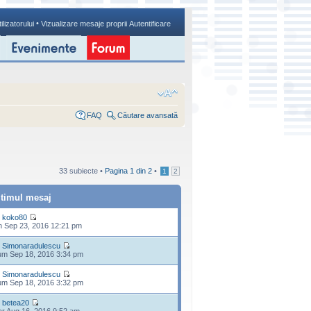
•
ilizatorului
Vizualizare mesaje proprii
Autentificare
FAQ
Căutare avansată
33 subiecte •
Pagina
1
din
2
•
1
2
ltimul mesaj
e
koko80
n Sep 23, 2016 12:21 pm
e
Simonaradulescu
m Sep 18, 2016 3:34 pm
e
Simonaradulescu
m Sep 18, 2016 3:32 pm
e
betea20