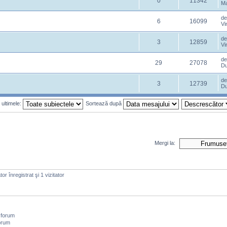
0
11342
Ma
d
6
16099
Vi
d
3
12859
Vi
d
29
27078
Du
d
3
12739
Du
 ultimele:
Sortează după
Mergi la:
or înregistrat şi 1 vizitator
 forum
orum