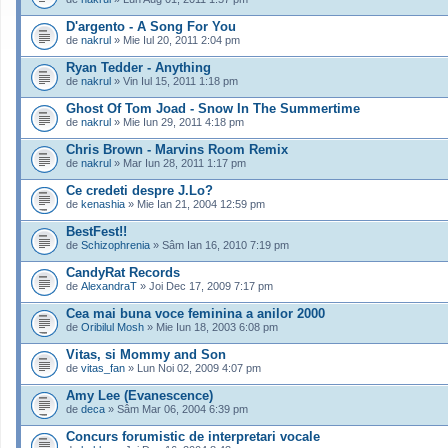
D'argento - A Song For You
de
nakrul
» Mie Iul 20, 2011 2:04 pm
Ryan Tedder - Anything
de
nakrul
» Vin Iul 15, 2011 1:18 pm
Ghost Of Tom Joad - Snow In The Summertime
de
nakrul
» Mie Iun 29, 2011 4:18 pm
Chris Brown - Marvins Room Remix
de
nakrul
» Mar Iun 28, 2011 1:17 pm
Ce credeti despre J.Lo?
de
kenashia
» Mie Ian 21, 2004 12:59 pm
BestFest!!
de
Schizophrenia
» Sâm Ian 16, 2010 7:19 pm
CandyRat Records
de
AlexandraT
» Joi Dec 17, 2009 7:17 pm
Cea mai buna voce feminina a anilor 2000
de
Oribilul Mosh
» Mie Iun 18, 2003 6:08 pm
Vitas, si Mommy and Son
de
vitas_fan
» Lun Noi 02, 2009 4:07 pm
Amy Lee (Evanescence)
de
deca
» Sâm Mar 06, 2004 6:39 pm
Concurs forumistic de interpretari vocale