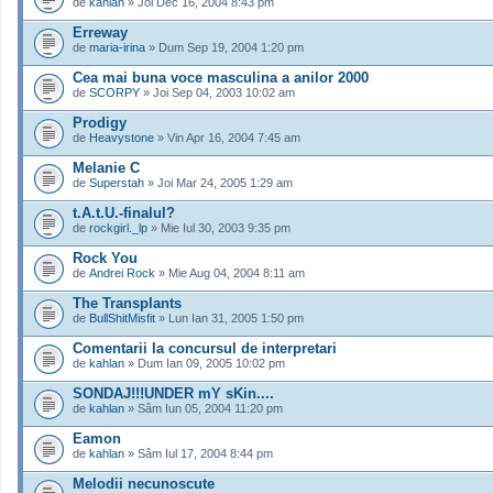
de
kahlan
» Joi Dec 16, 2004 8:43 pm
Erreway
de
maria-irina
» Dum Sep 19, 2004 1:20 pm
Cea mai buna voce masculina a anilor 2000
de
SCORPY
» Joi Sep 04, 2003 10:02 am
Prodigy
de
Heavystone
» Vin Apr 16, 2004 7:45 am
Melanie C
de
Superstah
» Joi Mar 24, 2005 1:29 am
t.A.t.U.-finalul?
de
rockgirl._lp
» Mie Iul 30, 2003 9:35 pm
Rock You
de
Andrei Rock
» Mie Aug 04, 2004 8:11 am
The Transplants
de
BullShitMisfit
» Lun Ian 31, 2005 1:50 pm
Comentarii la concursul de interpretari
de
kahlan
» Dum Ian 09, 2005 10:02 pm
SONDAJ!!!UNDER mY sKin....
de
kahlan
» Sâm Iun 05, 2004 11:20 pm
Eamon
de
kahlan
» Sâm Iul 17, 2004 8:44 pm
Melodii necunoscute