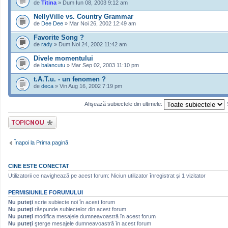
de
Titina
» Dum Iun 08, 2003 9:12 am
NellyVille vs. Country Grammar
de
Dee Dee
» Mar Noi 26, 2002 12:49 am
Favorite Song ?
de
rady
» Dum Noi 24, 2002 11:42 am
Divele momentului
de
balancutu
» Mar Sep 02, 2003 11:10 pm
t.A.T.u. - un fenomen ?
de
deca
» Vin Aug 16, 2002 7:19 pm
Afişează subiectele din ultimele:
Scrie un subiect
nou
Înapoi la Prima pagină
CINE ESTE CONECTAT
Utilizatorii ce navighează pe acest forum: Niciun utilizator înregistrat şi 1 vizitator
PERMISIUNILE FORUMULUI
Nu puteţi
scrie subiecte noi în acest forum
Nu puteţi
răspunde subiectelor din acest forum
Nu puteţi
modifica mesajele dumneavoastră în acest forum
Nu puteţi
şterge mesajele dumneavoastră în acest forum