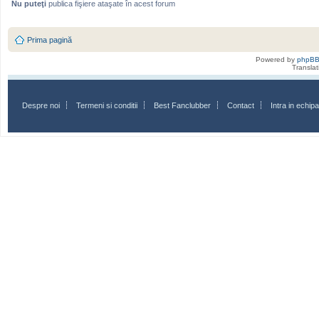
Nu puteţi
publica fişiere ataşate în acest forum
Prima pagină
Powered by
phpB
Transla
Despre noi
Termeni si conditii
Best Fanclubber
Contact
Intra in echi