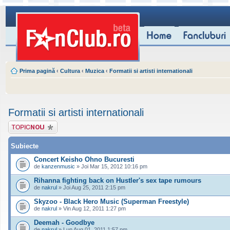
Prima pagină
‹
Cultura
‹
Muzica
‹
Formatii si artisti internationali
Formatii si artisti internationali
Scrie un subiect
nou
Subiecte
Concert Keisho Ohno Bucuresti
de
kanzenmusic
» Joi Mar 15, 2012 10:16 pm
Rihanna fighting back on Hustler's sex tape rumours
de
nakrul
» Joi Aug 25, 2011 2:15 pm
Skyzoo - Black Hero Music (Superman Freestyle)
de
nakrul
» Vin Aug 12, 2011 1:27 pm
Deemah - Goodbye
de
nakrul
» Lun Aug 01, 2011 1:57 pm