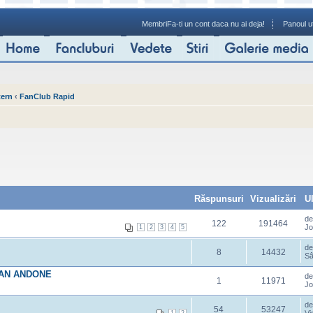
Membri
Fa-ti un cont daca nu ai deja!
Panoul ut
tern
‹
FanClub Rapid
Răspunsuri
Vizualizări
U
d
122
191464
Jo
1
2
3
4
5
d
8
14432
Sâ
 IOAN ANDONE
d
1
11971
Jo
d
54
53247