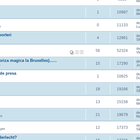
Mi
d
1
10987
Mi
d
0
11133
m
Lu
porteri
d
4
12961
Sâ
d
56
52324
Vi
1
2
priza magica la Bruxelles)......
d
15
17290
m
Jo
 de presa
d
1
10825
Du
?
d
19
19166
Sâ
d
13
15158
Mi
d
21
19679
pm
Ma
d
12
17373
 pm
Sâ
derlecht?
d