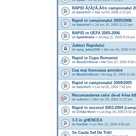
RAPID ÃƒÂƒÃ‚Â®n campionatul 2
de
baixinho©
» Mar Iul 04, 2006 2:23 pm
Rapid in campionatul 2005/2006
de
baixinho©
» Joi Iun 30, 2005 12:12 pm
RAPID in UEFA 2005-2006
de
eyewitness
» Joi Aug 11, 2005 8:19 pm
Juktori Rapidului
de
oana_bebe2005
» Mie Ian 04, 2006 9:5
Rapid in Cupa Romaniei
de
BloodOnMoral
» Mie Dec 07, 2005 8:56
Cea mai frumoasa amintire
de
BloodOnMoral
» Vin Aug 15, 2003 11:06
Rapid in campionatul 2004/2005
de
baixinho©
» Lun Iul 05, 2004 7:42 pm
Recunoasterea celui de-al 4-lea titl
de
subzero
» Sâm Ian 29, 2005 11:22 pm
Rapid in sezonul 2003-2004 (campi
de
Oribilul Mosh
» Lun Aug 18, 2003 6:02 p
3-3 in gHENCEA
de
Kombat
» Lun Mar 22, 2004 4:05 pm
Se Cauta Sef De Trib!