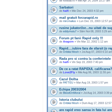
de football.ro » Mie Apr 14, 2004 10:27 am
Sarbatori
de
haifi
» Mie Dec 24, 2003 4:32 pm
mail gratuit forzarapid.ro
de
mircmailus
» Lun Dec 15, 2003 12:57 p
rusine jukatorilor...nu uitati de su
de
eddymutu7
» Sâm Noi 08, 2003 3:29 am
Forum pt fanii Rapid only !!!
de
Aragorn
» Vin Mar 22, 2002 1:12 am
Rapid....iubire fara de sfarsit (o re
de
Oribilul Mosh
» Joi Aug 07, 2003 6:10 a
Rada pro si contra la conferintele
de
haifi
» Vin Sep 19, 2003 7:40 pm
De ce a ratat RAPIDUL calificarea
de
Love2Fly
» Mie Aug 06, 2003 11:55 pm
Cazul Dolha
de
PATTEU
» Mar Aug 19, 2003 1:57 pm
Echipa 2003/2004
de
BloodOnMoral
» Joi Aug 14, 2003 3:39 
Istoria clubului
de
Oribilul Mosh
» Dum Aug 17, 2003 12:57
are rapid vreo sansa in fata lui an