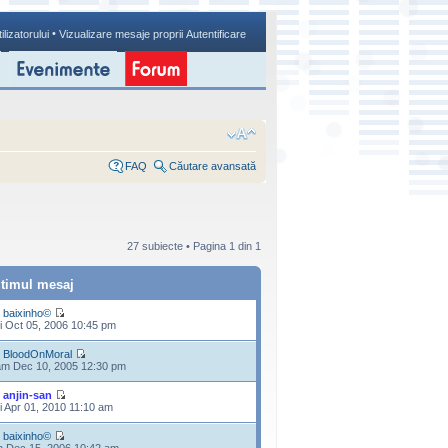
•
ilizatorului
Vizualizare mesaje proprii
Autentificare
FAQ
Căutare avansată
27 subiecte • Pagina
1
din
1
ltimul mesaj
e
baixinho©
i Oct 05, 2006 10:45 pm
e
BloodOnMoral
m Dec 10, 2005 12:30 pm
e
anjin-san
i Apr 01, 2010 11:10 am
e
baixinho©