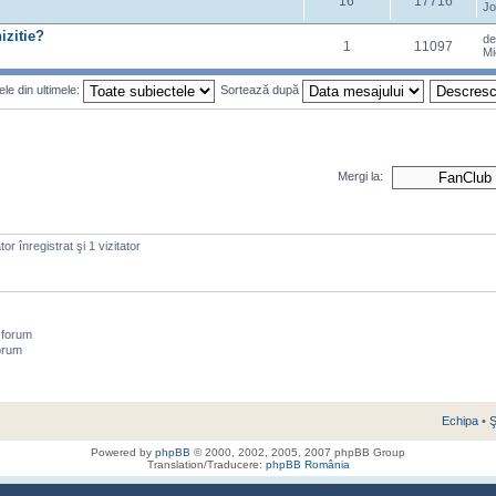
16
17716
Jo
izitie?
d
1
11097
Mi
le din ultimele:
Sortează după
Mergi la:
or înregistrat şi 1 vizitator
 forum
orum
Echipa
•
Ş
Powered by
phpBB
© 2000, 2002, 2005, 2007 phpBB Group
Translation/Traducere:
phpBB România