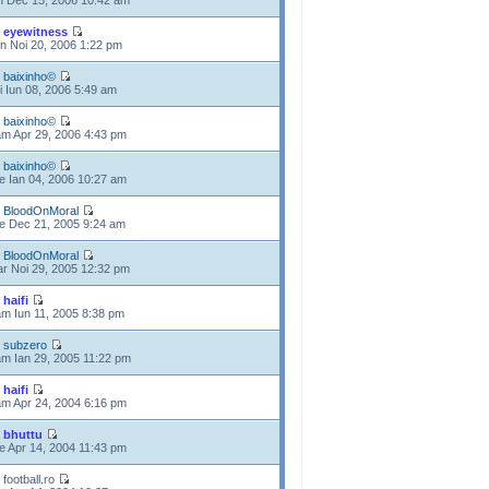
n Dec 15, 2006 10:42 am
e
eyewitness
n Noi 20, 2006 1:22 pm
e
baixinho©
i Iun 08, 2006 5:49 am
e
baixinho©
m Apr 29, 2006 4:43 pm
e
baixinho©
e Ian 04, 2006 10:27 am
e
BloodOnMoral
e Dec 21, 2005 9:24 am
e
BloodOnMoral
r Noi 29, 2005 12:32 pm
e
haifi
m Iun 11, 2005 8:38 pm
e
subzero
m Ian 29, 2005 11:22 pm
e
haifi
m Apr 24, 2004 6:16 pm
e
bhuttu
e Apr 14, 2004 11:43 pm
 football.ro