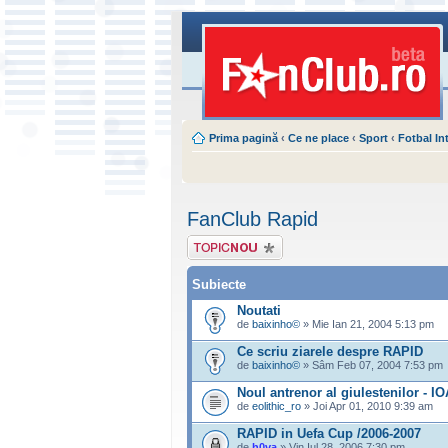
Prima pagină
‹
Ce ne place
‹
Sport
‹
Fotbal In
FanClub Rapid
Scrie un subiect
nou
Subiecte
Noutati
de
baixinho©
» Mie Ian 21, 2004 5:13 pm
Ce scriu ziarele despre RAPID
de
baixinho©
» Sâm Feb 07, 2004 7:53 pm
Noul antrenor al giulestenilor -
de
eolithic_ro
» Joi Apr 01, 2010 9:39 am
RAPID in Uefa Cup /2006-2007
de
h0va
» Vin Iul 28, 2006 7:30 pm