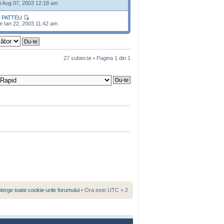
i Aug 07, 2003 12:18 am
e
PATTEU
e Ian 22, 2003 11:42 am
27 subiecte • Pagina
1
din
1
terge toate cookie-urile forumului
• Ora este UTC + 2