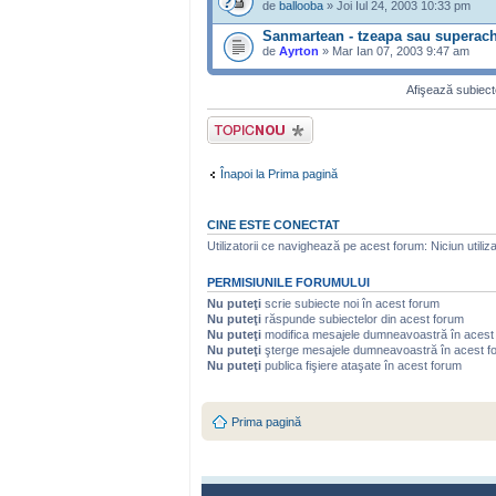
de
ballooba
» Joi Iul 24, 2003 10:33 pm
Sanmartean - tzeapa sau superach
de
Ayrton
» Mar Ian 07, 2003 9:47 am
Afişează subiecte
Scrie un subiect
nou
Înapoi la Prima pagină
CINE ESTE CONECTAT
Utilizatorii ce navighează pe acest forum: Niciun utilizat
PERMISIUNILE FORUMULUI
Nu puteţi
scrie subiecte noi în acest forum
Nu puteţi
răspunde subiectelor din acest forum
Nu puteţi
modifica mesajele dumneavoastră în acest
Nu puteţi
şterge mesajele dumneavoastră în acest f
Nu puteţi
publica fişiere ataşate în acest forum
Prima pagină