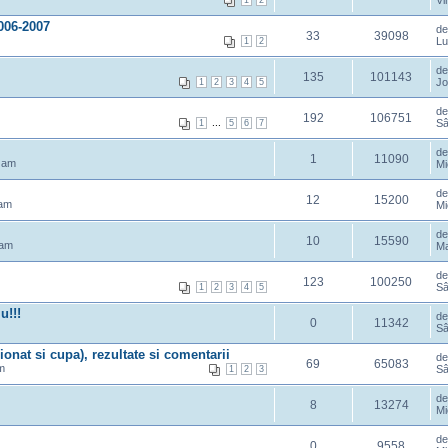
Vi
1
2
006-2007
d
33
39098
Lu
1
2
d
135
101143
Jo
1
2
3
4
5
d
192
106751
...
Sâ
1
5
6
7
d
1
11090
3 am
Mi
d
12
15200
 am
Mi
d
10
15590
 am
Ma
d
123
100250
Sâ
1
2
3
4
5
u!!!
d
0
11342
Sâ
onat si cupa), rezultate si comentarii
d
69
65083
m
Sâ
1
2
3
d
8
13274
Mi
de
0
9558