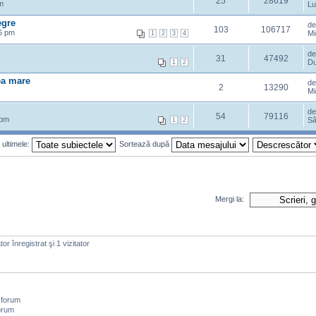
25
28619
m
Lu
egre
d
103
106717
6 pm
Mi
1
2
3
4
d
31
47492
Du
1
2
ea mare
d
2
13290
Mi
d
54
79116
 pm
Sâ
1
2
 ultimele:
Sortează după
Mergi la:
or înregistrat şi 1 vizitator
 forum
orum