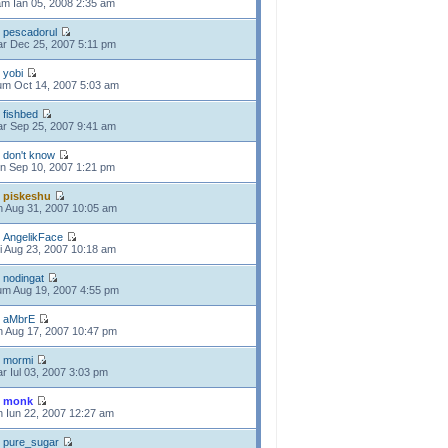
m Ian 05, 2008 2:35 am
e
pescadorul
r Dec 25, 2007 5:11 pm
e
yobi
m Oct 14, 2007 5:03 am
e
fishbed
r Sep 25, 2007 9:41 am
e
don't know
n Sep 10, 2007 1:21 pm
e
piskeshu
n Aug 31, 2007 10:05 am
e
AngelikFace
i Aug 23, 2007 10:18 am
e
nodingat
m Aug 19, 2007 4:55 pm
e
aMbrE
n Aug 17, 2007 10:47 pm
e
mormi
r Iul 03, 2007 3:03 pm
e
monk
n Iun 22, 2007 12:27 am
e
pure_sugar