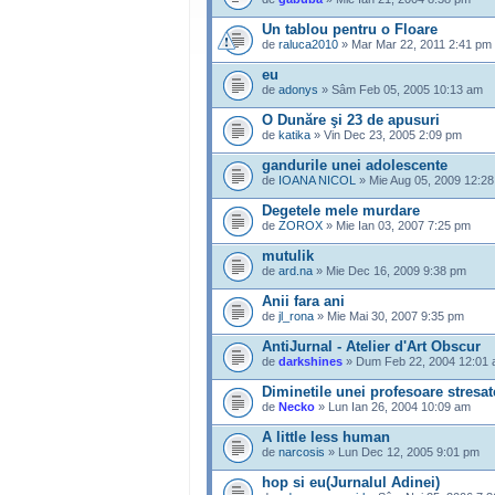
Un tablou pentru o Floare
de
raluca2010
» Mar Mar 22, 2011 2:41 pm
eu
de
adonys
» Sâm Feb 05, 2005 10:13 am
O Dunăre şi 23 de apusuri
de
katika
» Vin Dec 23, 2005 2:09 pm
gandurile unei adolescente
de
IOANA NICOL
» Mie Aug 05, 2009 12:2
Degetele mele murdare
de
ZOROX
» Mie Ian 03, 2007 7:25 pm
mutulik
de
ard.na
» Mie Dec 16, 2009 9:38 pm
Anii fara ani
de
jl_rona
» Mie Mai 30, 2007 9:35 pm
AntiJurnal - Atelier d'Art Obscur
de
darkshines
» Dum Feb 22, 2004 12:01
Diminetile unei profesoare stresat
de
Necko
» Lun Ian 26, 2004 10:09 am
A little less human
de
narcosis
» Lun Dec 12, 2005 9:01 pm
hop si eu(Jurnalul Adinei)