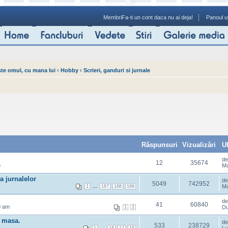
Membri
Fa-ti un cont daca nu ai deja!
Panoul ut
ste omul, cu mana lui
‹
Hobby
‹
Scrieri, ganduri si jurnale
Răspunsuri
Vizualizări
U
d
12
35674
m
Ma
a jurnalelor
d
5049
742952
...
Ma
1
167
168
169
d
41
60840
0 am
Du
1
2
e masa.
d
533
238729
...