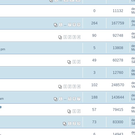
Lu
1
16
17
18
d
0
11132
Ma
d
264
167759
...
Jo
1
7
8
9
d
90
92748
Sâ
1
2
3
4
d
5
13808
8 pm
Ma
d
49
60278
Sâ
1
2
d
3
12760
Mi
d
102
248570
Vi
1
2
3
4
d
188
143644
 am
...
Lu
1
5
6
7
e
d
57
79415
Ma
1
2
d
73
83300
Sâ
1
2
3
d
6
14943