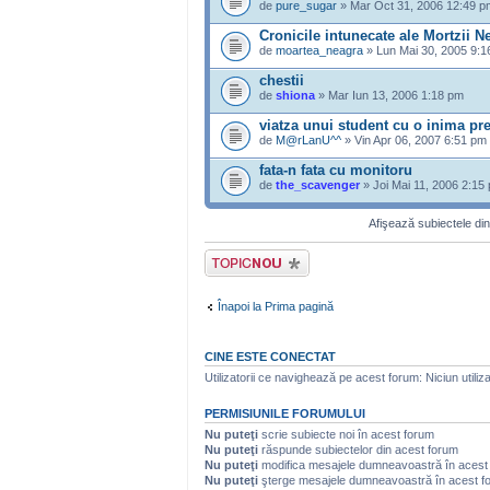
de
pure_sugar
» Mar Oct 31, 2006 12:49 p
Cronicile intunecate ale Mortzii N
de
moartea_neagra
» Lun Mai 30, 2005 9:1
chestii
de
shiona
» Mar Iun 13, 2006 1:18 pm
viatza unui student cu o inima pr
de
M@rLanU^^
» Vin Apr 06, 2007 6:51 pm
fata-n fata cu monitoru
de
the_scavenger
» Joi Mai 11, 2006 2:15
Afişează subiectele din
Scrie un subiect
nou
Înapoi la Prima pagină
CINE ESTE CONECTAT
Utilizatorii ce navighează pe acest forum: Niciun utilizat
PERMISIUNILE FORUMULUI
Nu puteţi
scrie subiecte noi în acest forum
Nu puteţi
răspunde subiectelor din acest forum
Nu puteţi
modifica mesajele dumneavoastră în acest
Nu puteţi
şterge mesajele dumneavoastră în acest f