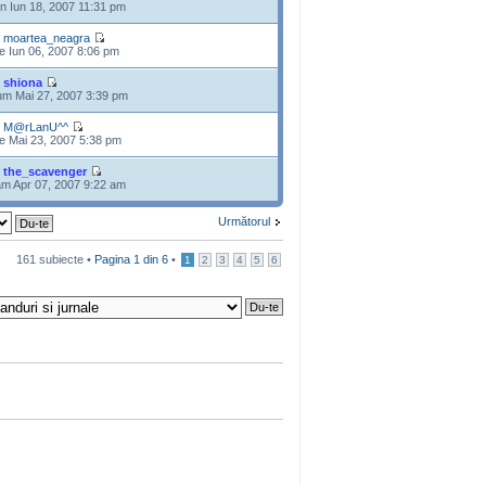
n Iun 18, 2007 11:31 pm
e
moartea_neagra
e Iun 06, 2007 8:06 pm
e
shiona
m Mai 27, 2007 3:39 pm
e
M@rLanU^^
e Mai 23, 2007 5:38 pm
e
the_scavenger
m Apr 07, 2007 9:22 am
Următorul
161 subiecte •
Pagina
1
din
6
•
1
2
3
4
5
6