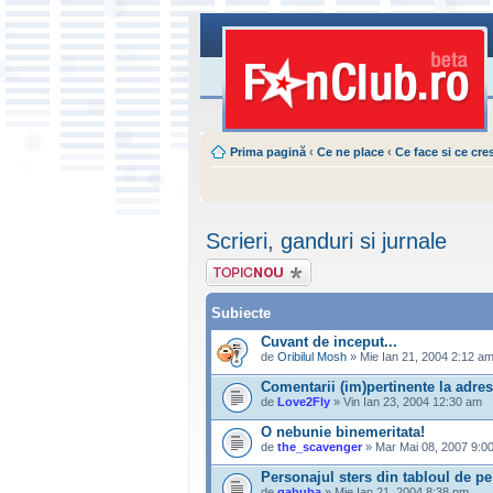
Prima pagină
‹
Ce ne place
‹
Ce face si ce cre
Scrieri, ganduri si jurnale
Scrie un subiect
nou
Subiecte
Cuvant de inceput...
de
Oribilul Mosh
» Mie Ian 21, 2004 2:12 a
Comentarii (im)pertinente la adres
de
Love2Fly
» Vin Ian 23, 2004 12:30 am
O nebunie binemeritata!
de
the_scavenger
» Mar Mai 08, 2007 9:0
Personajul sters din tabloul de p
de
gabuba
» Mie Ian 21, 2004 8:38 pm