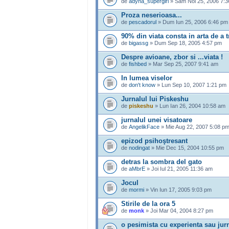
de
adyna_supergirl
» Sâm Noi 25, 2006 7:
Proza neserioasa...
de
pescadorul
» Dum Iun 25, 2006 6:46 pm
90% din viata consta in arta de a tr
de
bigassg
» Dum Sep 18, 2005 4:57 pm
Despre avioane, zbor si ...viata !
de
fishbed
» Mar Sep 25, 2007 9:41 am
In lumea viselor
de
don't know
» Lun Sep 10, 2007 1:21 pm
Jurnalul lui Piskeshu
de
piskeshu
» Lun Ian 26, 2004 10:58 am
jurnalul unei visatoare
de
AngelikFace
» Mie Aug 22, 2007 5:08 p
epizod psihoştresant
de
nodingat
» Mie Dec 15, 2004 10:55 pm
detras la sombra del gato
de
aMbrE
» Joi Iul 21, 2005 11:36 am
Jocul
de
mormi
» Vin Iun 17, 2005 9:03 pm
Stirile de la ora 5
de
monk
» Joi Mar 04, 2004 8:27 pm
o pesimista cu experienta sau jurna