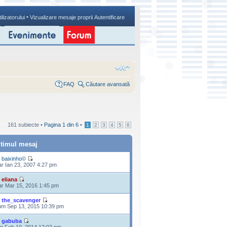
•
ilizatorului
Vizualizare mesaje proprii
Autentificare
FAQ
Căutare avansată
161 subiecte •
Pagina
1
din
6
•
1
2
3
4
5
6
ltimul mesaj
e
baixinho©
r Ian 23, 2007 4:27 pm
e
eliana
r Mar 15, 2016 1:45 pm
e
the_scavenger
m Sep 13, 2015 10:39 pm
e
gabuba