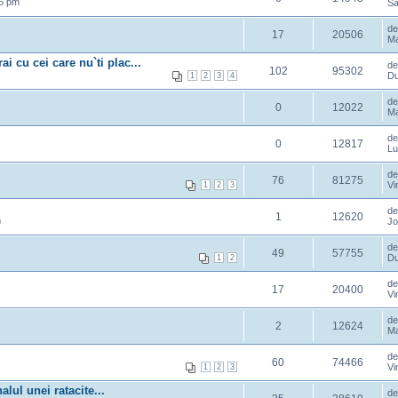
36 pm
Sâ
d
17
20506
Ma
ai cu cei care nu`ti plac...
d
102
95302
Du
1
2
3
4
d
0
12022
Ma
d
0
12817
Lu
d
76
81275
Vi
1
2
3
d
1
12620
m
Jo
d
49
57755
Du
1
2
d
17
20400
Vi
d
2
12624
Ma
d
60
74466
Vi
1
2
3
lul unei ratacite...
d