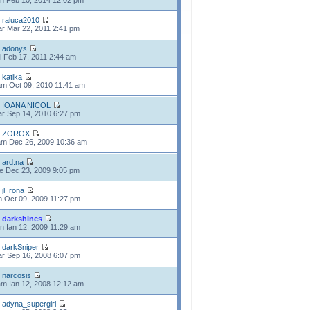
n Feb 10, 2014 12:02 pm
e
raluca2010
r Mar 22, 2011 2:41 pm
e
adonys
i Feb 17, 2011 2:44 am
e
katika
m Oct 09, 2010 11:41 am
e
IOANA NICOL
r Sep 14, 2010 6:27 pm
e
ZOROX
m Dec 26, 2009 10:36 am
e
ard.na
e Dec 23, 2009 9:05 pm
e
jl_rona
n Oct 09, 2009 11:27 pm
e
darkshines
n Ian 12, 2009 11:29 am
e
darkSniper
r Sep 16, 2008 6:07 pm
e
narcosis
m Ian 12, 2008 12:12 am
e
adyna_supergirl